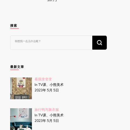
搜索
找
什
么
东
西
吗?
最新文章
看我变变变
In TV课、小熊美术
2023年 5月 5日
旅行鸭与新衣服
In TV课、小熊美术
2023年 5月 5日