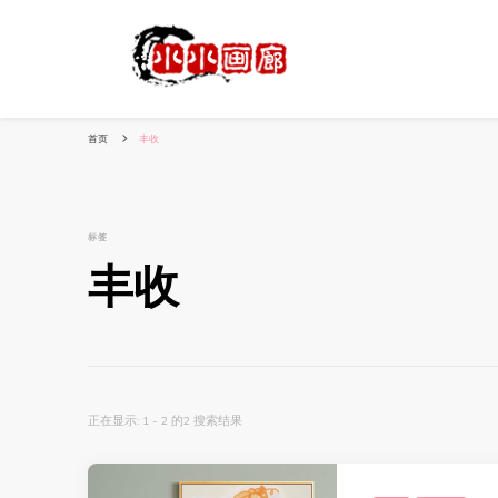
小姐姐美照秀
分享我的小作品
首页
丰收
标签
丰收
正在显示: 1 - 2 的2 搜索结果