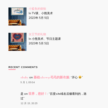
小鲨鱼的烦恼
In TV课、小熊美术
2023年 5月 5日
女王节的礼物
In 小熊美术、节日主题课
2023年 5月 5日
RECENT COMMENTS
obaby
on
基础s2l11w91毛毛的新衣服
: “
开心
”
9 月 1, 09:04
是
on
世界，您好！
: “
百度site域名后缀看到的，路
过
”
12 月 19, 20:29