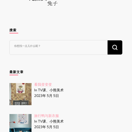
搜索
找
什
么
东
西
吗?
最新文章
看我变变变
In TV课、小熊美术
2023年 5月 5日
旅行鸭与新衣服
In TV课、小熊美术
2023年 5月 5日