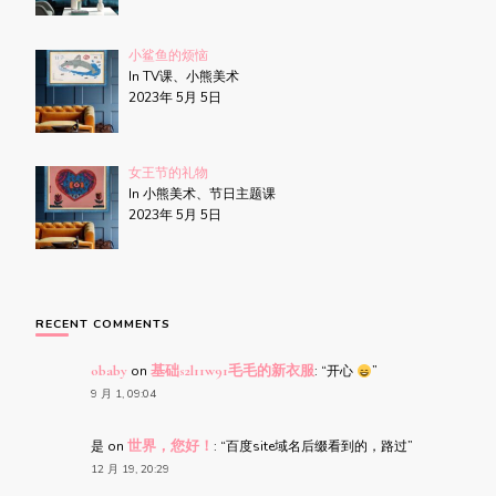
小鲨鱼的烦恼
In TV课、小熊美术
2023年 5月 5日
女王节的礼物
In 小熊美术、节日主题课
2023年 5月 5日
RECENT COMMENTS
obaby
on
基础s2l11w91毛毛的新衣服
: “
开心
”
9 月 1, 09:04
是
on
世界，您好！
: “
百度site域名后缀看到的，路过
”
12 月 19, 20:29