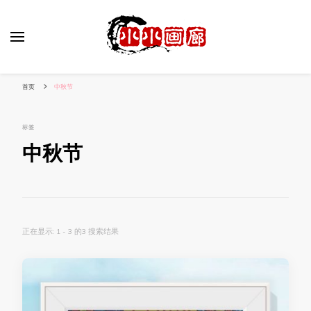
小姐姐美照秀
分享我的小作品
首页
中秋节
标签
中秋节
正在显示: 1 - 3 的3 搜索结果