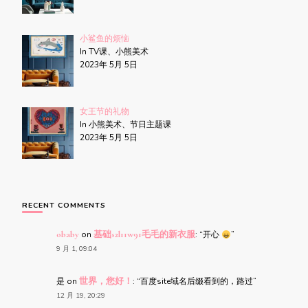
小鲨鱼的烦恼
In TV课、小熊美术
2023年 5月 5日
女王节的礼物
In 小熊美术、节日主题课
2023年 5月 5日
RECENT COMMENTS
obaby
on
基础s2l11w91毛毛的新衣服
: “
开心
”
9 月 1, 09:04
是
on
世界，您好！
: “
百度site域名后缀看到的，路过
”
12 月 19, 20:29