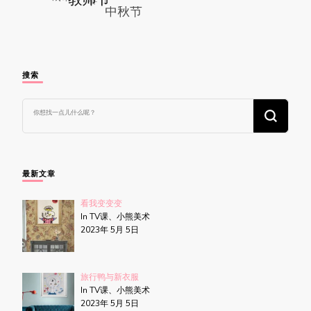
搜索
找
什
么
东
西
吗?
最新文章
看我变变变
In TV课、小熊美术
2023年 5月 5日
旅行鸭与新衣服
In TV课、小熊美术
2023年 5月 5日