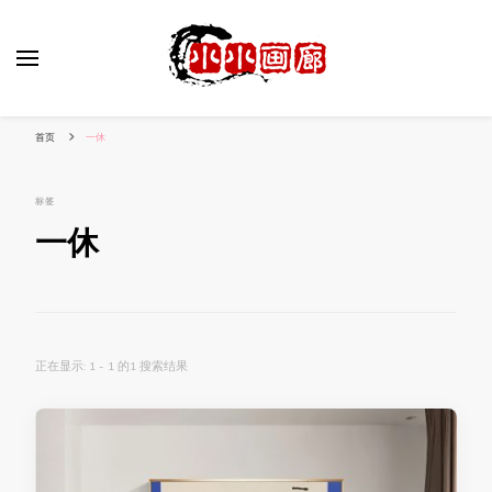
小姐姐美照秀
分享我的小作品
首页
一休
标签
一休
正在显示: 1 - 1 的1 搜索结果