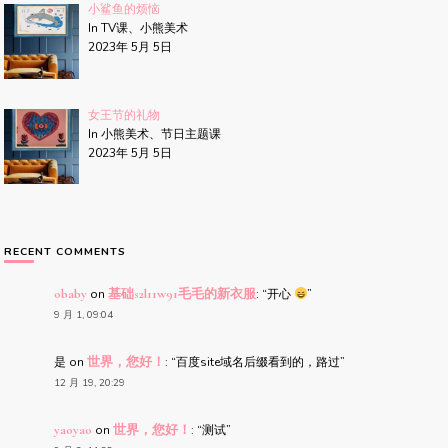
小鲨鱼的烦恼
In TV课、小熊美术
2023年 5月 5日
女王节的礼物
In 小熊美术、节日主题课
2023年 5月 5日
RECENT COMMENTS
obaby
on
基础s2l11w91毛毛的新衣服
: “
开心
”
9 月 1, 09:04
是
on
世界，您好！
: “
百度site域名后缀看到的，路过
”
12 月 19, 20:29
yaoyao
on
世界，您好！
: “
测试
”