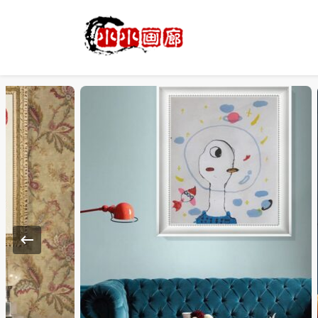
小姐姐美照秀
分享我的小作品