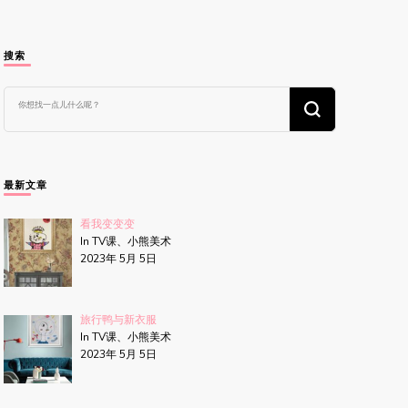
搜索
找
什
么
东
西
吗?
最新文章
看我变变变
In TV课、小熊美术
2023年 5月 5日
旅行鸭与新衣服
In TV课、小熊美术
2023年 5月 5日