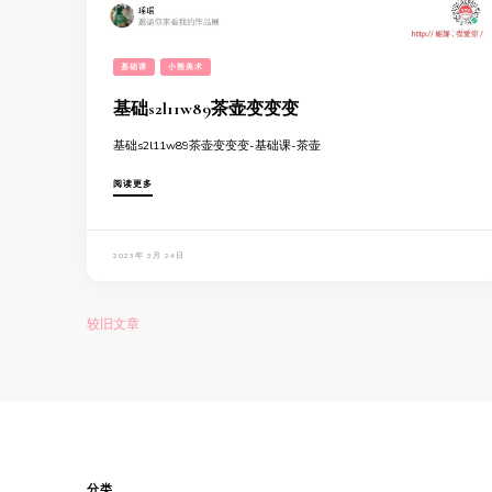
基础课
小熊美术
基础s2l11w89茶壶变变变
基础s2l11w89茶壶变变变-基础课-茶壶
阅读更多
2023年 3月 24日
文
较旧文章
章
导
航
分类