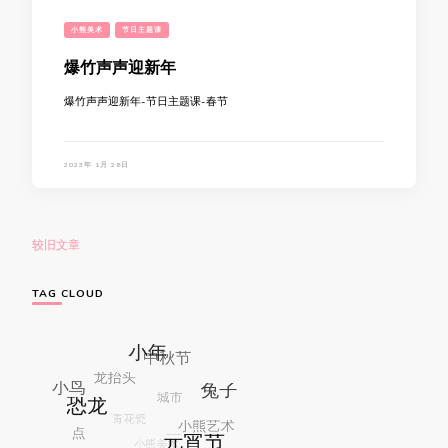
小熊美术
节日主题课
爆竹声声迎新年
爆竹声声迎新年-节日主题课-春节
2023年 1月 28日
文
较旧文章
章
导
TAG CLOUD
航