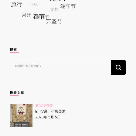
搜索
找
什
么
东
西
吗?
最新文章
看我变变变
In TV课、小熊美术
2023年 5月 5日