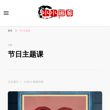
小姐姐美照秀
分享我的小作品
首页
节日主题课
分类
节日主题课
正在显示: 1 - 6 的34 搜索结果