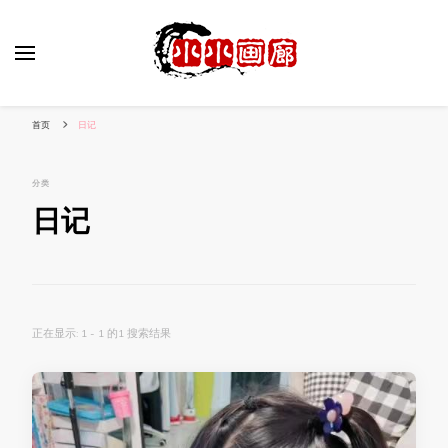
小姐姐美照秀
分享我的小作品
首页
日记
分类
日记
正在显示: 1 - 1 的1 搜索结果