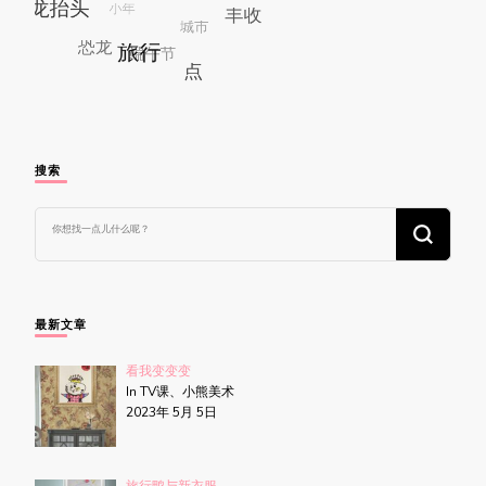
搜索
找
什
么
东
西
吗?
最新文章
看我变变变
In TV课、小熊美术
2023年 5月 5日
旅行鸭与新衣服