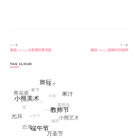
博
上一篇
下一篇
基础s2l11w92水壶遇到青花瓷
基础s2l11w93指南针的秘密
文
导
航
TAG CLOUD