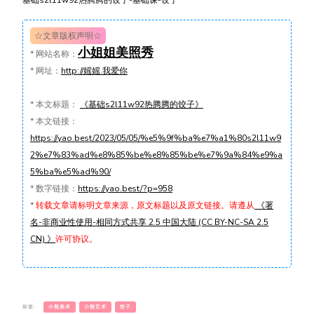
基础s2l11w92热腾腾的饺子-基础课-饺子
☆文章版权声明☆
小姐姐美照秀
*
网站名称：
*
网址：
http://媱媱.我爱你
*
本文标题：
《基础s2l11w92热腾腾的饺子》
*
本文链接：
https://yao.best/2023/05/05/%e5%9f%ba%e7%a1%80s2l11w9
2%e7%83%ad%e8%85%be%e8%85%be%e7%9a%84%e9%a
5%ba%e5%ad%90/
*
数字链接：
https://yao.best/?p=958
*
转载文章请标明文章来源，原文标题以及原文链接。请遵从
《署
名-非商业性使用-相同方式共享 2.5 中国大陆 (CC BY-NC-SA 2.5
CN) 》
许可协议。
标签:
小熊美术
小熊艺术
饺子