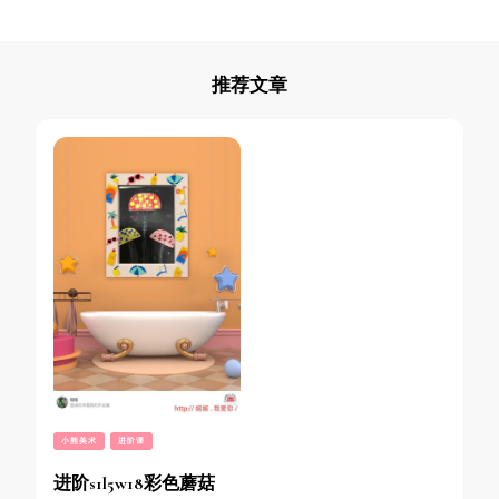
推荐文章
小熊美术
进阶课
进阶s1l5w18彩色蘑菇