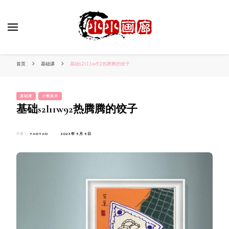
小姐姐美照秀
分享我的小作品
首页
基础课
基础s2l11w92热腾腾的饺子
基础课
小熊美术
基础s2l11w92热腾腾的饺子
作者：
YAOYAO
2023年 5月 5日