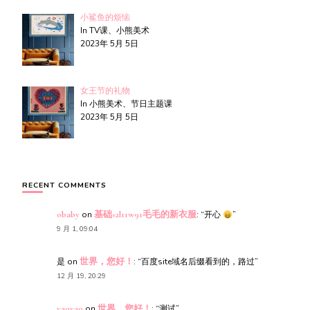
小鲨鱼的烦恼
In TV课、小熊美术
2023年 5月 5日
女王节的礼物
In 小熊美术、节日主题课
2023年 5月 5日
RECENT COMMENTS
obaby
on
基础s2l11w91毛毛的新衣服
: “
开心
”
9 月 1, 09:04
是
on
世界，您好！
: “
百度site域名后缀看到的，路过
”
12 月 19, 20:29
yaoyao
on
世界，您好！
: “
测试
”