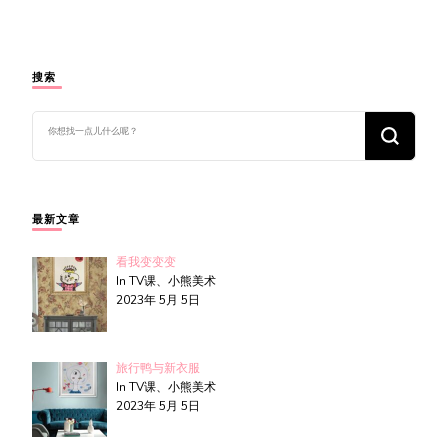
搜索
找
什
么
东
西
吗?
最新文章
看我变变变
In TV课、小熊美术
2023年 5月 5日
旅行鸭与新衣服
In TV课、小熊美术
2023年 5月 5日