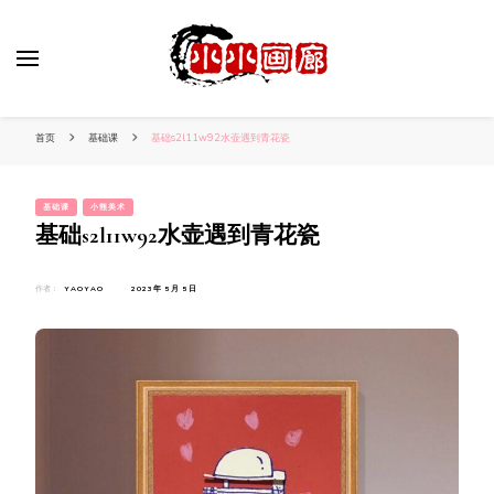
小姐姐美照秀
分享我的小作品
首页
基础课
基础s2l11w92水壶遇到青花瓷
基础课
小熊美术
基础s2l11w92水壶遇到青花瓷
作者：
YAOYAO
2023年 5月 5日