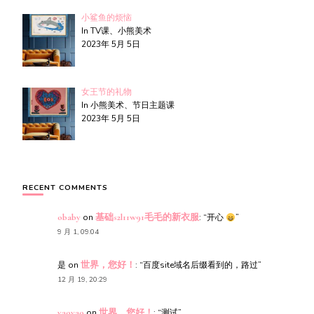
小鲨鱼的烦恼
In TV课、小熊美术
2023年 5月 5日
女王节的礼物
In 小熊美术、节日主题课
2023年 5月 5日
RECENT COMMENTS
obaby
on
基础s2l11w91毛毛的新衣服
: “
开心
”
9 月 1, 09:04
是
on
世界，您好！
: “
百度site域名后缀看到的，路过
”
12 月 19, 20:29
yaoyao
on
世界，您好！
: “
测试
”