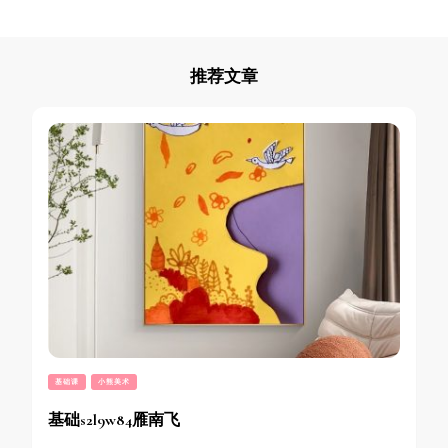
推荐文章
基础课
小熊美术
基础s2l9w84雁南飞