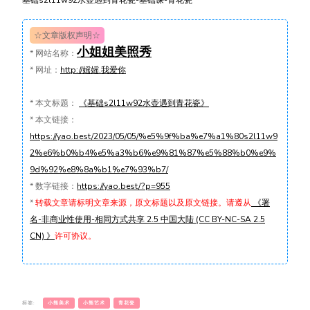
基础s2l11w92水壶遇到青花瓷-基础课-青花瓷
☆文章版权声明☆
小姐姐美照秀
*
网站名称：
*
网址：
http://媱媱.我爱你
*
本文标题：
《基础s2l11w92水壶遇到青花瓷》
*
本文链接：
https://yao.best/2023/05/05/%e5%9f%ba%e7%a1%80s2l11w9
2%e6%b0%b4%e5%a3%b6%e9%81%87%e5%88%b0%e9%
9d%92%e8%8a%b1%e7%93%b7/
*
数字链接：
https://yao.best/?p=955
*
转载文章请标明文章来源，原文标题以及原文链接。请遵从
《署
名-非商业性使用-相同方式共享 2.5 中国大陆 (CC BY-NC-SA 2.5
CN) 》
许可协议。
标签:
小熊美术
小熊艺术
青花瓷