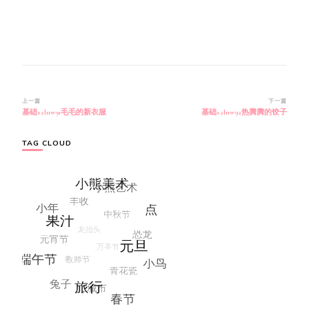
博
上一篇
下一篇
基础s2l11w91毛毛的新衣服
基础s2l11w92热腾腾的饺子
文
导
航
TAG CLOUD