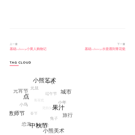
博
上一篇
下一篇
基础s2l11w91小黄人购物记
基础s2l11w92水壶遇到青花瓷
文
导
航
TAG CLOUD