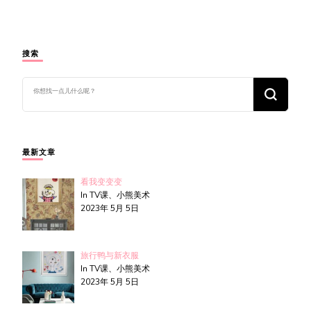
搜索
找
什
么
东
西
吗?
最新文章
看我变变变
In TV课、小熊美术
2023年 5月 5日
旅行鸭与新衣服
In TV课、小熊美术
2023年 5月 5日