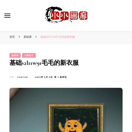
小姐姐美照秀
分享我的小作品
首页
基础课
基础s2l11w91毛毛的新衣服
基础课
小熊美术
基础s2l11w91毛毛的新衣服
基
作者：
YAOYAO
2023年 5月 5日
有 1 条评论
础
S2L11W91
毛
毛
的
新
衣
服