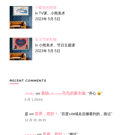
小鲨鱼的烦恼
In TV课、小熊美术
2023年 5月 5日
女王节的礼物
In 小熊美术、节日主题课
2023年 5月 5日
RECENT COMMENTS
obaby
on
基础s2l11w91毛毛的新衣服
: “
开心
”
9 月 1, 09:04
是
on
世界，您好！
: “
百度site域名后缀看到的，路过
”
12 月 19, 20:29
yaoyao
on
世界，您好！
: “
测试
”