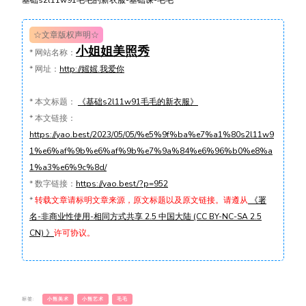
基础s2l11w91毛毛的新衣服-基础课-毛毛
☆文章版权声明☆
小姐姐美照秀
*
网站名称：
*
网址：
http://媱媱.我爱你
*
本文标题：
《基础s2l11w91毛毛的新衣服》
*
本文链接：
https://yao.best/2023/05/05/%e5%9f%ba%e7%a1%80s2l11w9
1%e6%af%9b%e6%af%9b%e7%9a%84%e6%96%b0%e8%a
1%a3%e6%9c%8d/
*
数字链接：
https://yao.best/?p=952
*
转载文章请标明文章来源，原文标题以及原文链接。请遵从
《署
名-非商业性使用-相同方式共享 2.5 中国大陆 (CC BY-NC-SA 2.5
CN) 》
许可协议。
标签:
小熊美术
小熊艺术
毛毛