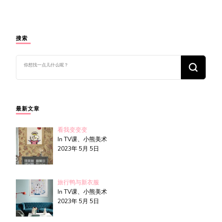
搜索
找
什
么
东
西
吗?
最新文章
看我变变变
In TV课、小熊美术
2023年 5月 5日
旅行鸭与新衣服
In TV课、小熊美术
2023年 5月 5日