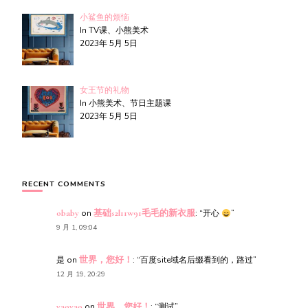
小鲨鱼的烦恼
In TV课、小熊美术
2023年 5月 5日
女王节的礼物
In 小熊美术、节日主题课
2023年 5月 5日
RECENT COMMENTS
obaby
on
基础s2l11w91毛毛的新衣服
: “
开心
”
9 月 1, 09:04
是
on
世界，您好！
: “
百度site域名后缀看到的，路过
”
12 月 19, 20:29
yaoyao
on
世界，您好！
: “
测试
”