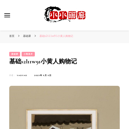
小姐姐美照秀
分享我的小作品
首页
基础课
基础s2l11w91小黄人购物记
基础课
小熊美术
基础s2l11w91小黄人购物记
作者：
YAOYAO
2023年 5月 5日