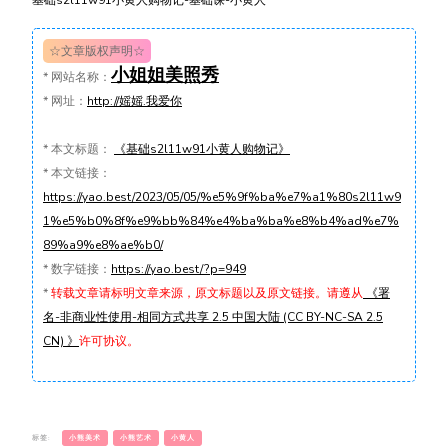
基础s2l11w91小黄人购物记-基础课-小黄人
☆文章版权声明☆
小姐姐美照秀
*
网站名称：
*
网址：
http://媱媱.我爱你
*
本文标题：
《基础s2l11w91小黄人购物记》
*
本文链接：
https://yao.best/2023/05/05/%e5%9f%ba%e7%a1%80s2l11w9
1%e5%b0%8f%e9%bb%84%e4%ba%ba%e8%b4%ad%e7%
89%a9%e8%ae%b0/
*
数字链接：
https://yao.best/?p=949
*
转载文章请标明文章来源，原文标题以及原文链接。请遵从
《署
名-非商业性使用-相同方式共享 2.5 中国大陆 (CC BY-NC-SA 2.5
CN) 》
许可协议。
标签:
小熊美术
小熊艺术
小黄人