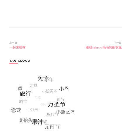
博
上一篇
下一篇
一起来植树
基础s2l11w91毛毛的新衣服
文
导
航
TAG CLOUD