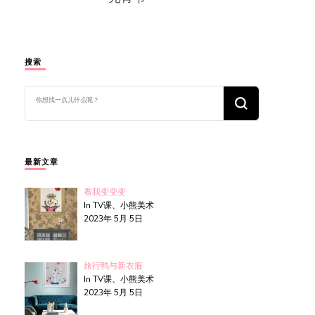
搜索
找
什
么
东
西
吗?
最新文章
看我变变变
In TV课、小熊美术
2023年 5月 5日
旅行鸭与新衣服
In TV课、小熊美术
2023年 5月 5日