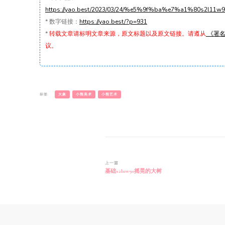
https://yao.best/2023/03/24/%e5%9f%ba%e7%a1%80s
*
数字链接：
https://yao.best/?p=931
*
转载文章请标明文章来源，原文标题以及原文链接。请遵从
《署名-
议。
标签:
大象
小熊美术
小熊艺术
博
上一篇
基础s2l11w90摇晃的大树
文
导
航