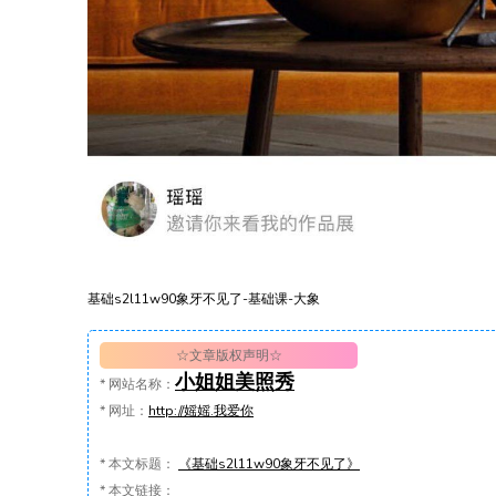
基础s2l11w90象牙不见了-基础课-大象
☆文章版权声明☆
小姐姐美照秀
*
网站名称：
*
网址：
http://媱媱.我爱你
*
本文标题：
《基础s2l11w90象牙不见了》
*
本文链接：