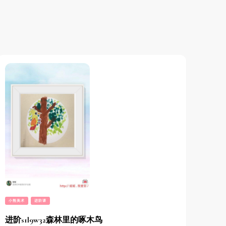
小熊美术
进阶课
进阶s1l9w32森林里的啄木鸟