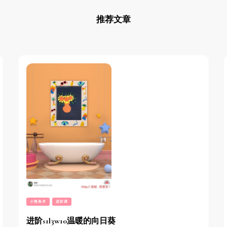
推荐文章
小熊美术
进阶课
进阶s1l3w10温暖的向日葵