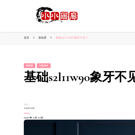
小姐姐美照秀
分享我的小作品
首页
基础课
基础s2l11w90象牙不见了
基础课
小熊美术
基础s2l11w90象牙不
作者：
YAOYAO
2023年 3月 24日