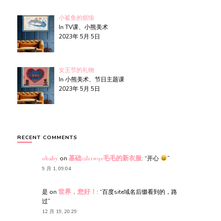
小鲨鱼的烦恼
In TV课、小熊美术
2023年 5月 5日
女王节的礼物
In 小熊美术、节日主题课
2023年 5月 5日
RECENT COMMENTS
obaby
on
基础s2l11w91毛毛的新衣服
: “
开心
”
9 月 1, 09:04
是
on
世界，您好！
: “
百度site域名后缀看到的，路
过
”
12 月 19, 20:29