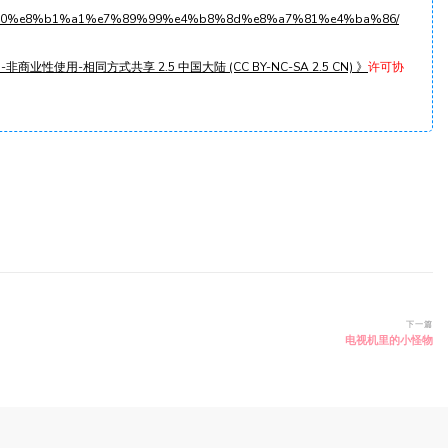
2l11w90%e8%b1%a1%e7%89%99%e4%b8%8d%e8%a7%81%e4%ba%86/
非商业性使用-相同方式共享 2.5 中国大陆 (CC BY-NC-SA 2.5 CN) 》
许可协
下一篇
电视机里的小怪物