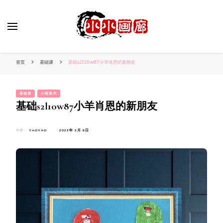
小姐姐美照秀
分享我的小作品
首页
基础课
基础s2l10w87小羊肖恩的新朋友
基础课
小熊美术
基础s2l10w87小羊肖恩的新朋友
作者：
YAOYAO
2023年 3月 6日