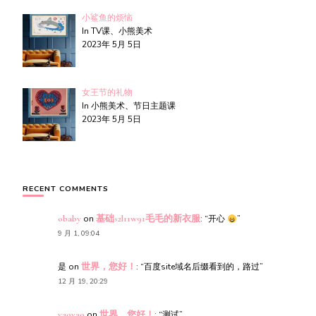
小鲨鱼的烦恼
In TV课、小熊美术
2023年 5月 5日
女王节的礼物
In 小熊美术、节日主题课
2023年 5月 5日
RECENT COMMENTS
obaby
on
基础s2l11w91毛毛的新衣服
: “
开心
”
9 月 1, 09:04
是
on
世界，您好！
: “
百度site域名后缀看到的，路过
”
12 月 19, 20:29
yaoyao
on
世界，您好！
: “
测试
”