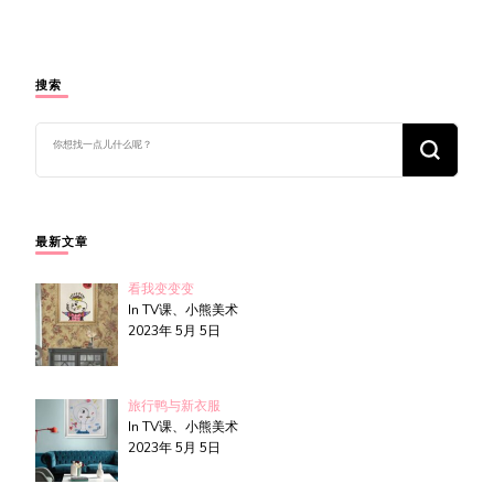
搜索
找
什
么
东
西
吗?
最新文章
看我变变变
In TV课、小熊美术
2023年 5月 5日
旅行鸭与新衣服
In TV课、小熊美术
2023年 5月 5日