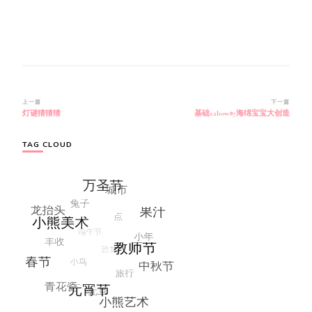
博
上一篇
下一篇
灯谜猜猜猜
基础s2l10w87海绵宝宝大创造
文
导
航
TAG CLOUD