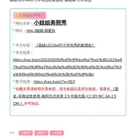
基础s2l10w87小羊肖恩的新朋友-基础课-小羊肖恩
☆文章版权声明☆
小姐姐美照秀
*
网站名称：
*
网址：
http://媱媱.我爱你
*
本文标题：
《基础s2l10w87小羊肖恩的新朋友》
*
本文链接：
https://yao.best/2023/03/06/%e5%9f%ba%e7%a1%80s2l10w8
7%e5%b0%8f%e7%be%8a%e8%82%96%e6%81%a9%e7%9
a%84%e6%96%b0%e6%9c%8b%e5%8f%8b/
*
数字链接：
https://yao.best/?p=910
*
转载文章请标明文章来源，原文标题以及原文链接。请遵从
《署
名-非商业性使用-相同方式共享 2.5 中国大陆 (CC BY-NC-SA 2.5
CN) 》
许可协议。
标签:
小熊美术
小熊艺术
小羊肖恩