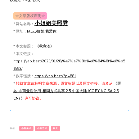
秋意浓-TV课-秋天
☆文章版权声明☆
小姐姐美照秀
*
网站名称：
*
网址：
http://媱媱.我爱你
*
本文标题：
《秋意浓》
*
本文链接：
https://yao.best/2023/01/28/%e7%a7%8b%e6%84%8f%e6%b5
%93/
*
数字链接：
https://yao.best/?p=881
*
转载文章请标明文章来源，原文标题以及原文链接。请遵从
《署
名-非商业性使用-相同方式共享 2.5 中国大陆 (CC BY-NC-SA 2.5
CN) 》
许可协议。
标签:
小熊美术
小熊艺术
秋天