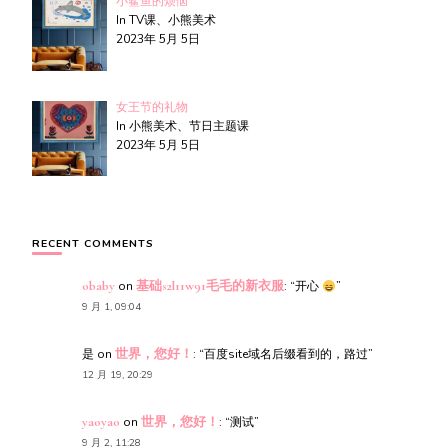
小鲨鱼的烦恼
In TV课、小熊美术
2023年 5月 5日
女王节的礼物
In 小熊美术、节日主题课
2023年 5月 5日
RECENT COMMENTS
obaby
on
基础s2l11w91毛毛的新衣服
: “
开心
”
9 月 1, 09:04
是
on
世界，您好！
: “
百度site域名后缀看到的，路过
”
12 月 19, 20:29
yaoyao
on
世界，您好！
: “
测试
”
9 月 2, 11:28