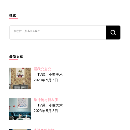
搜索
找
什
么
东
西
吗?
最新文章
看我变变变
In TV课、小熊美术
2023年 5月 5日
旅行鸭与新衣服
In TV课、小熊美术
2023年 5月 5日