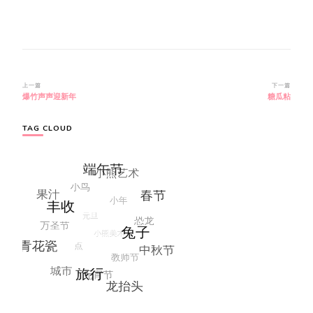
博
上一篇
下一篇
爆竹声声迎新年
糖瓜粘
文
导
航
TAG CLOUD