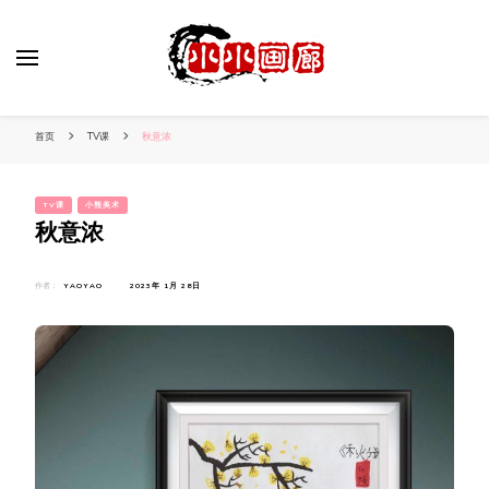
小姐姐美照秀
分享我的小作品
首页
TV课
秋意浓
TV课
小熊美术
秋意浓
作者：
YAOYAO
2023年 1月 28日