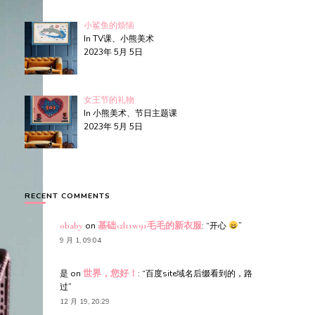
小鲨鱼的烦恼
In TV课、小熊美术
2023年 5月 5日
女王节的礼物
In 小熊美术、节日主题课
2023年 5月 5日
RECENT COMMENTS
obaby
on
基础s2l11w91毛毛的新衣服
: “
开心
”
9 月 1, 09:04
是
on
世界，您好！
: “
百度site域名后缀看到的，路
过
”
12 月 19, 20:29