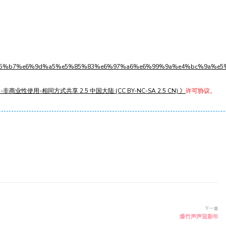
%e8%b5%b7%e6%9d%a5%e5%85%83%e6%97%a6%e6%99%9a%e4%bc%9a%e5
非商业性使用-相同方式共享 2.5 中国大陆 (CC BY-NC-SA 2.5 CN) 》
许可协议。
下一篇
爆竹声声迎新年