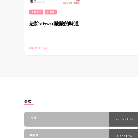
小熊美术
进阶课
进阶s1l7w26酸酸的味道
2022年 9月 2日
分类
TV课
78 POST(S)
体验课
2 POST(S)