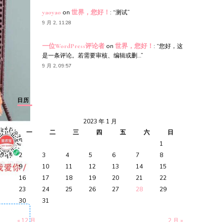
yaoyao
on
世界，您好！
: “
测试
”
9 月 2, 11:28
一位WordPress评论者
on
世界，您好！
: “
您好，这
是一条评论。若需要审核、编辑或删…
”
9 月 2, 09:57
日历
2023 年 1 月
一
二
三
四
五
六
日
1
2
3
4
5
6
7
8
9
10
11
12
13
14
15
16
17
18
19
20
21
22
23
24
25
26
27
28
29
30
31
« 12 月
2 月 »