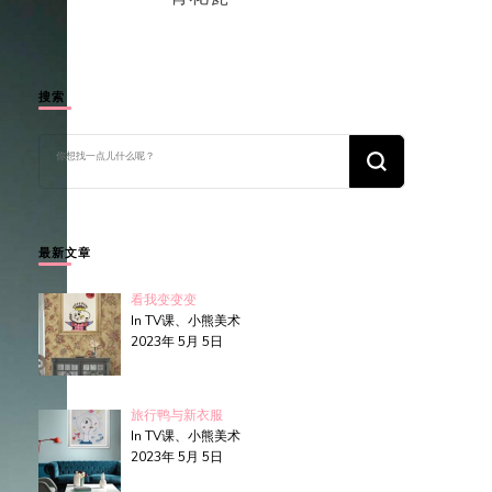
搜索
找
什
么
东
西
吗?
最新文章
看我变变变
In TV课、小熊美术
2023年 5月 5日
旅行鸭与新衣服
In TV课、小熊美术
2023年 5月 5日