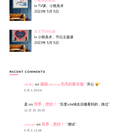
小鲨鱼的烦恼
In TV课、小熊美术
2023年 5月 5日
女王节的礼物
In 小熊美术、节日主题课
2023年 5月 5日
RECENT COMMENTS
obaby
on
基础s2l11w91毛毛的新衣服
: “
开心
”
9 月 1, 09:04
是
on
世界，您好！
: “
百度site域名后缀看到的，路过
”
12 月 19, 20:29
yaoyao
on
世界，您好！
: “
测试
”
9 月 2, 11:28