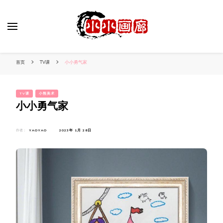
小姐姐美照秀
分享我的小作品
首页
TV课
小小勇气家
TV课
小熊美术
小小勇气家
作者：
YAOYAO
2023年 1月 28日