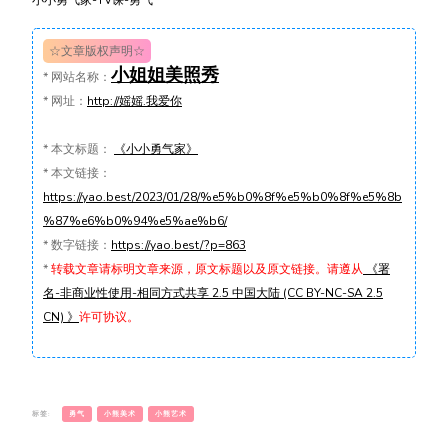
小小勇气家-TV课-勇气
☆文章版权声明☆
小姐姐美照秀
*
网站名称：
*
网址：
http://媱媱.我爱你
*
本文标题：
《小小勇气家》
*
本文链接：
https://yao.best/2023/01/28/%e5%b0%8f%e5%b0%8f%e5%8b
%87%e6%b0%94%e5%ae%b6/
*
数字链接：
https://yao.best/?p=863
*
转载文章请标明文章来源，原文标题以及原文链接。请遵从
《署
名-非商业性使用-相同方式共享 2.5 中国大陆 (CC BY-NC-SA 2.5
CN) 》
许可协议。
标签:
勇气
小熊美术
小熊艺术