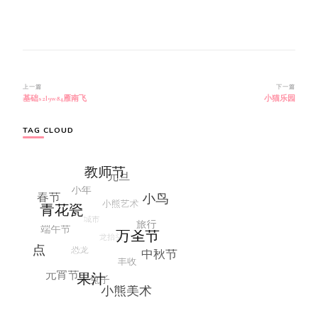
博
上一篇
下一篇
基础s2l9w84雁南飞
小猫乐园
文
导
航
TAG CLOUD