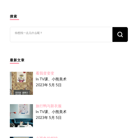
搜索
找
什
么
东
西
吗?
最新文章
看我变变变
In TV课、小熊美术
2023年 5月 5日
旅行鸭与新衣服
In TV课、小熊美术
2023年 5月 5日