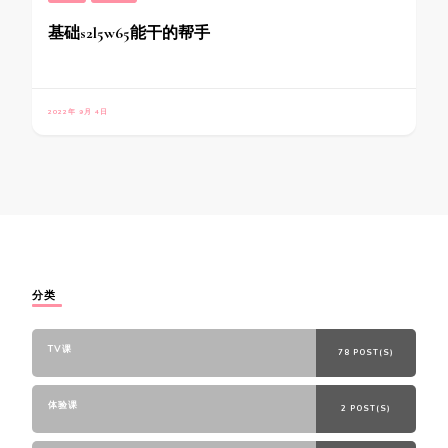
基础s2l5w65能干的帮手
2022年 9月 4日
分类
TV课
78 POST(S)
体验课
2 POST(S)