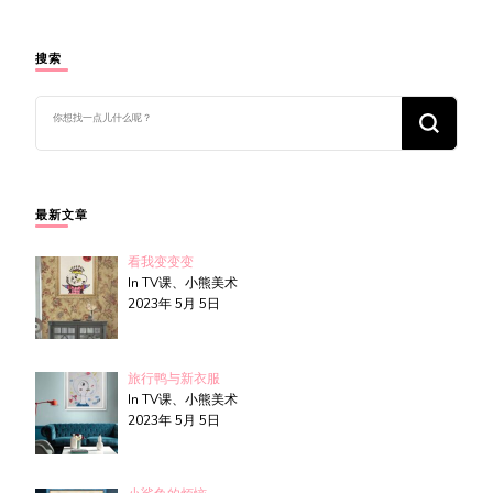
搜索
找
什
么
东
西
吗?
最新文章
看我变变变
In TV课、小熊美术
2023年 5月 5日
旅行鸭与新衣服
In TV课、小熊美术
2023年 5月 5日