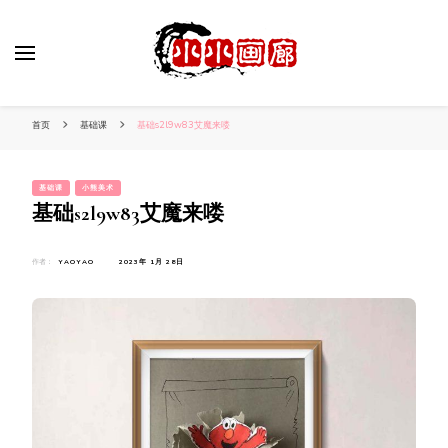
小姐姐美照秀
分享我的小作品
首页
基础课
基础s2l9w83艾魔来喽
基础课
小熊美术
基础s2l9w83艾魔来喽
作者：
YAOYAO
2023年 1月 28日