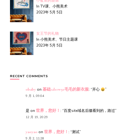
小鲨鱼的烦恼
In TV课、小熊美术
2023年 5月 5日
女王节的礼物
In 小熊美术、节日主题课
2023年 5月 5日
RECENT COMMENTS
obaby
on
基础s2l11w91毛毛的新衣服
: “
开心
”
9 月 1, 09:04
是
on
世界，您好！
: “
百度site域名后缀看到的，路过
”
12 月 19, 20:29
yaoyao
on
世界，您好！
: “
测试
”
9 月 2, 11:28