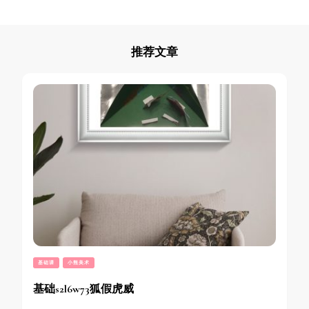
推荐文章
基础课
小熊美术
基础s2l6w73狐假虎威