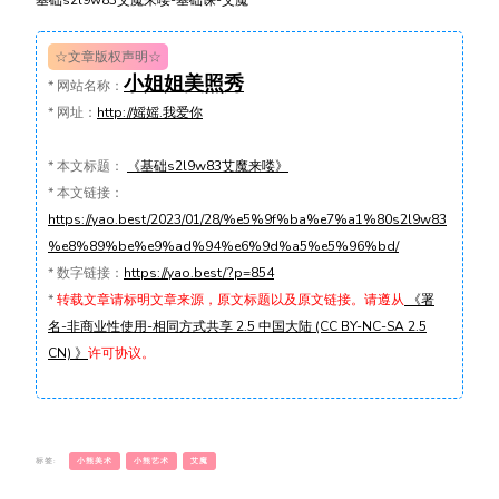
基础s2l9w83艾魔来喽-基础课-艾魔
☆文章版权声明☆
小姐姐美照秀
*
网站名称：
*
网址：
http://媱媱.我爱你
*
本文标题：
《基础s2l9w83艾魔来喽》
*
本文链接：
https://yao.best/2023/01/28/%e5%9f%ba%e7%a1%80s2l9w83
%e8%89%be%e9%ad%94%e6%9d%a5%e5%96%bd/
*
数字链接：
https://yao.best/?p=854
*
转载文章请标明文章来源，原文标题以及原文链接。请遵从
《署
名-非商业性使用-相同方式共享 2.5 中国大陆 (CC BY-NC-SA 2.5
CN) 》
许可协议。
标签:
小熊美术
小熊艺术
艾魔