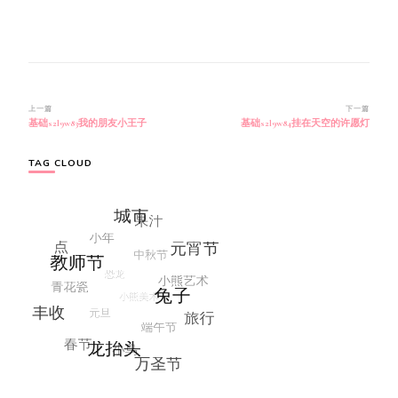
博
上一篇
下一篇
基础s2l9w83我的朋友小王子
基础s2l9w84挂在天空的许愿灯
文
导
航
TAG CLOUD