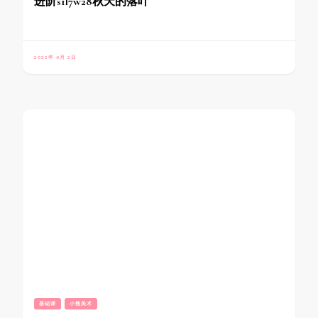
进阶s1l7w28秋天的落叶
2022年 9月 2日
基础课
小熊美术