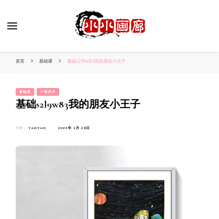
小姐姐美照秀
分享我的小作品
首页
基础课
基础s2l9w83我的朋友小王子
基础课
小熊美术
基础s2l9w83我的朋友小王子
作者：
YAOYAO
2023年 1月 28日