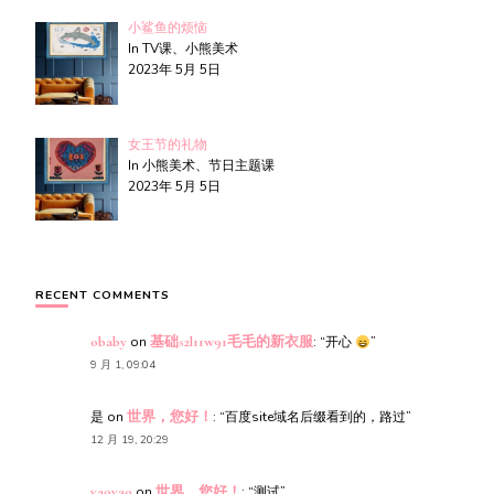
小鲨鱼的烦恼
In TV课、小熊美术
2023年 5月 5日
女王节的礼物
In 小熊美术、节日主题课
2023年 5月 5日
RECENT COMMENTS
obaby
on
基础s2l11w91毛毛的新衣服
: “
开心
”
9 月 1, 09:04
是
on
世界，您好！
: “
百度site域名后缀看到的，路过
”
12 月 19, 20:29
yaoyao
on
世界，您好！
: “
测试
”