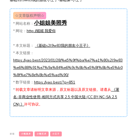
基础s2l9w83我的朋友小王子-基础课-小王子
☆文章版权声明☆
小姐姐美照秀
*
网站名称：
*
网址：
http://媱媱.我爱你
*
本文标题：
《基础s2l9w83我的朋友小王子》
*
本文链接：
https://yao.best/2023/01/28/%e5%9f%ba%e7%a1%80s2l9w83
%e6%88%91%e7%9a%84%e6%9c%8b%e5%8f%8b%e5%b0
%8f%e7%8e%8b%e5%ad%90/
*
数字链接：
https://yao.best/?p=851
*
转载文章请标明文章来源，原文标题以及原文链接。请遵从
《署
名-非商业性使用-相同方式共享 2.5 中国大陆 (CC BY-NC-SA 2.5
CN) 》
许可协议。
标签:
小熊美术
小熊艺术
小王子