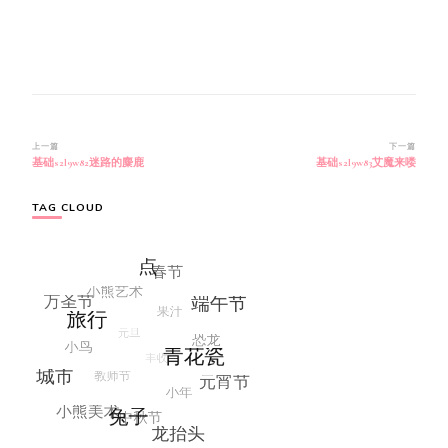
博
上一篇
下一篇
基础s2l9w82迷路的麋鹿
基础s2l9w83艾魔来喽
文
导
航
TAG CLOUD