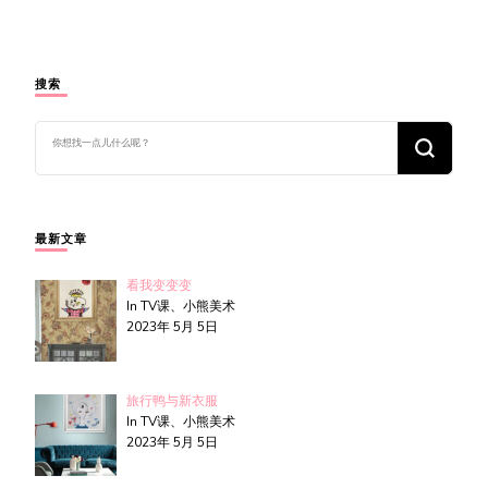
搜索
找
什
么
东
西
吗?
最新文章
看我变变变
In TV课、小熊美术
2023年 5月 5日
旅行鸭与新衣服
In TV课、小熊美术
2023年 5月 5日