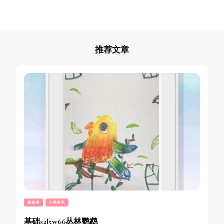
推荐文章
基础课
小熊美术
基础s2l5w66丛林鹦鹉