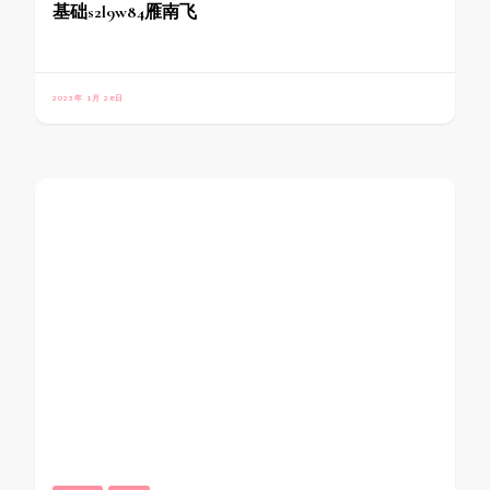
基础s2l9w84雁南飞
2023年 1月 28日