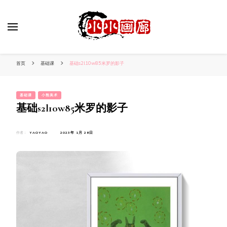
小姐姐美照秀
分享我的小作品
首页
基础课
基础s2l10w85米罗的影子
基础课
小熊美术
基础s2l10w85米罗的影子
作者：
YAOYAO
2023年 1月 28日