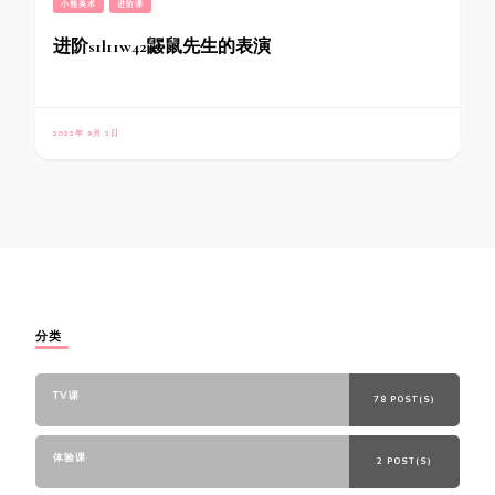
小熊美术
进阶课
进阶s1l11w42鼹鼠先生的表演
2022年 9月 2日
分类
TV课
78 POST(S)
体验课
2 POST(S)