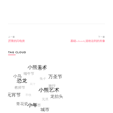
博
上一篇
下一篇
厉害的闪电侠
基础s2l10w85送给达利的肖像
文
导
航
TAG CLOUD