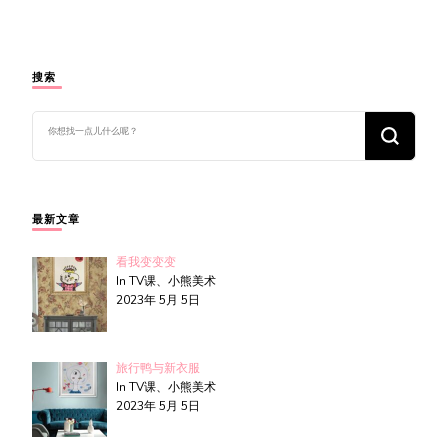
搜索
找
什
么
东
西
吗?
最新文章
看我变变变
In TV课、小熊美术
2023年 5月 5日
旅行鸭与新衣服
In TV课、小熊美术
2023年 5月 5日