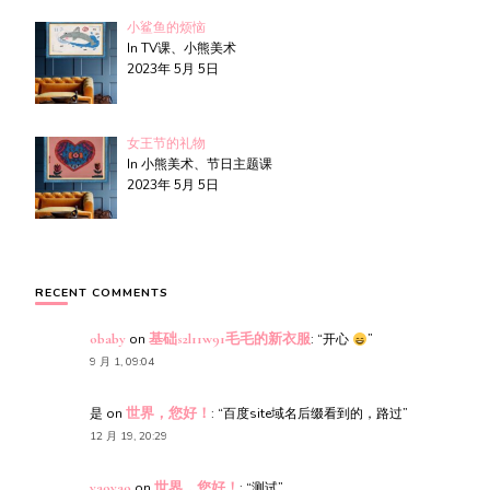
小鲨鱼的烦恼
In TV课、小熊美术
2023年 5月 5日
女王节的礼物
In 小熊美术、节日主题课
2023年 5月 5日
RECENT COMMENTS
obaby
on
基础s2l11w91毛毛的新衣服
: “
开心
”
9 月 1, 09:04
是
on
世界，您好！
: “
百度site域名后缀看到的，路过
”
12 月 19, 20:29
yaoyao
on
世界，您好！
: “
测试
”