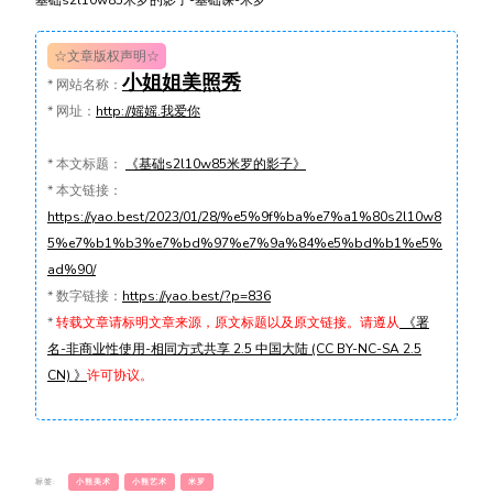
基础s2l10w85米罗的影子-基础课-米罗
☆文章版权声明☆
小姐姐美照秀
*
网站名称：
*
网址：
http://媱媱.我爱你
*
本文标题：
《基础s2l10w85米罗的影子》
*
本文链接：
https://yao.best/2023/01/28/%e5%9f%ba%e7%a1%80s2l10w8
5%e7%b1%b3%e7%bd%97%e7%9a%84%e5%bd%b1%e5%
ad%90/
*
数字链接：
https://yao.best/?p=836
*
转载文章请标明文章来源，原文标题以及原文链接。请遵从
《署
名-非商业性使用-相同方式共享 2.5 中国大陆 (CC BY-NC-SA 2.5
CN) 》
许可协议。
标签:
小熊美术
小熊艺术
米罗