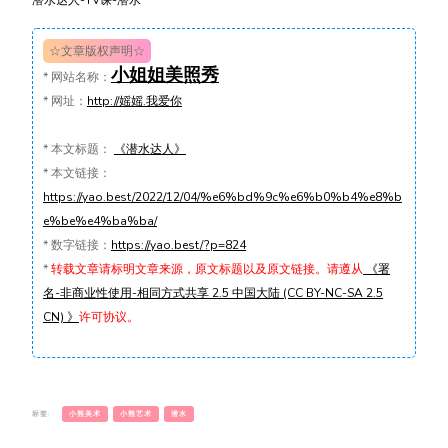
潜水达人-TV课-潜水
☆文章版权声明☆
小姐姐美照秀
*
网站名称：
*
网址：
http://媱媱.我爱你
*
本文标题：
《潜水达人》
*
本文链接：
https://yao.best/2022/12/04/%e6%bd%9c%e6%b0%b4%e8%b
e%be%e4%ba%ba/
*
数字链接：
https://yao.best/?p=824
*
转载文章请标明文章来源，原文标题以及原文链接。请遵从
《署
名-非商业性使用-相同方式共享 2.5 中国大陆 (CC BY-NC-SA 2.5
CN) 》
许可协议。
标签:
小熊美术
小熊艺术
潜水