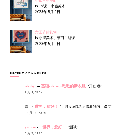
小鲨鱼的烦恼
In TV课、小熊美术
2023年 5月 5日
女王节的礼物
In 小熊美术、节日主题课
2023年 5月 5日
RECENT COMMENTS
obaby
on
基础s2l11w91毛毛的新衣服
: “
开心 😄
”
9 月 1, 09:04
是
on
世界，您好！
: “
百度site域名后缀看到的，路过
”
12 月 19, 20:29
yaoyao
on
世界，您好！
: “
测试
”
9 月 2, 11:28