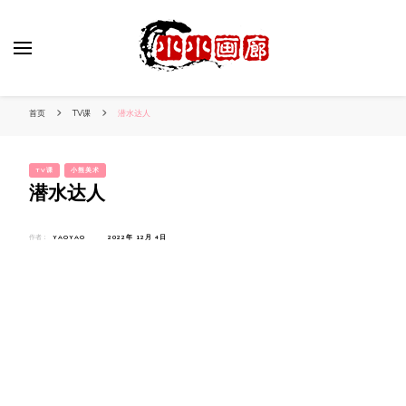
小姐姐美照秀
分享我的小作品
首页
TV课
潜水达人
TV课
小熊美术
潜水达人
作者：
YAOYAO
2022年 12月 4日