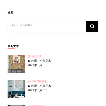
搜索
找
什
么
东
西
吗?
最新文章
看我变变变
In TV课、小熊美术
2023年 5月 5日
旅行鸭与新衣服
In TV课、小熊美术
2023年 5月 5日