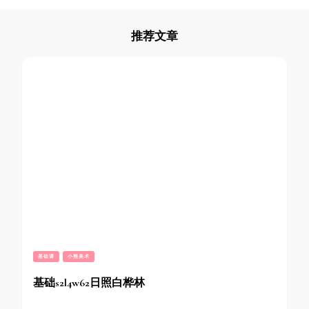
推荐文章
基础课
小熊美术
基础s2l4w62日照白桦林