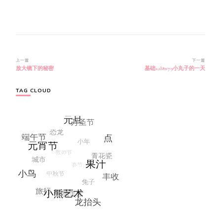
博
上一篇
下一篇
放大镜下的秘密
基础s2l8w79小丸子的一天
文
导
航
TAG CLOUD