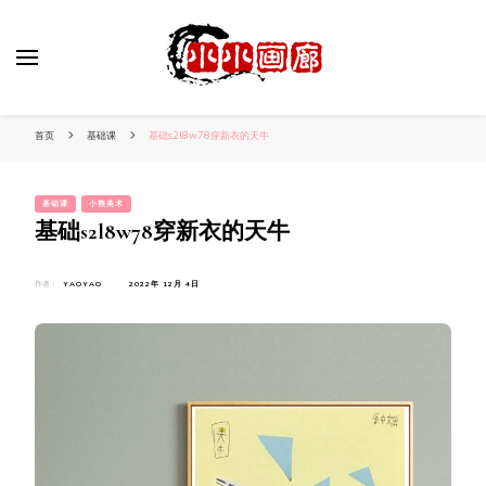
小姐姐美照秀
分享我的小作品
首页
基础课
基础s2l8w78穿新衣的天牛
基础课
小熊美术
基础s2l8w78穿新衣的天牛
作者：
YAOYAO
2022年 12月 4日