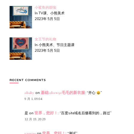
小鲨鱼的烦恼
In TV课、小熊美术
2023年 5月 5日
女王节的礼物
In 小熊美术、节日主题课
2023年 5月 5日
RECENT COMMENTS
obaby
on
基础s2l11w91毛毛的新衣服
: “
开心
”
9 月 1, 09:04
是
on
世界，您好！
: “
百度site域名后缀看到的，路过
”
12 月 19, 20:29
yaoyao
on
世界，您好！
: “
测试
”