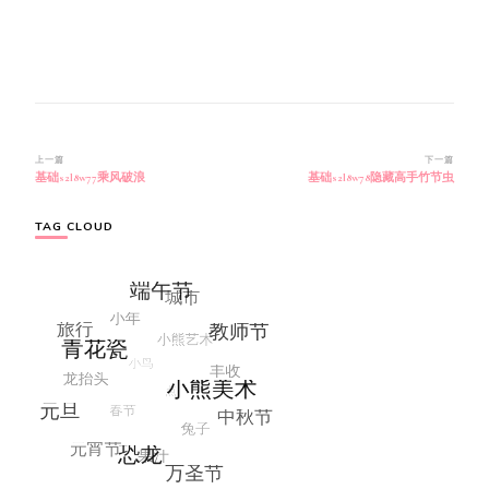
博
上一篇
下一篇
基础s2l8w77乘风破浪
基础s2l8w78隐藏高手竹节虫
文
导
航
TAG CLOUD