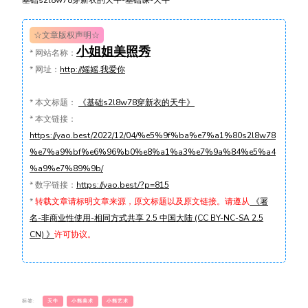
基础s2l8w78穿新衣的天牛-基础课-天牛
☆文章版权声明☆
小姐姐美照秀
*
网站名称：
*
网址：
http://媱媱.我爱你
*
本文标题：
《基础s2l8w78穿新衣的天牛》
*
本文链接：
https://yao.best/2022/12/04/%e5%9f%ba%e7%a1%80s2l8w78
%e7%a9%bf%e6%96%b0%e8%a1%a3%e7%9a%84%e5%a4
%a9%e7%89%9b/
*
数字链接：
https://yao.best/?p=815
*
转载文章请标明文章来源，原文标题以及原文链接。请遵从
《署
名-非商业性使用-相同方式共享 2.5 中国大陆 (CC BY-NC-SA 2.5
CN) 》
许可协议。
标签:
天牛
小熊美术
小熊艺术