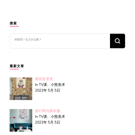
搜索
找
什
么
东
西
吗?
最新文章
看我变变变
In TV课、小熊美术
2023年 5月 5日
旅行鸭与新衣服
In TV课、小熊美术
2023年 5月 5日