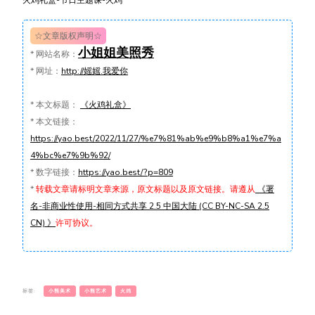
火鸡礼盒-节日主题课-火鸡
☆文章版权声明☆
小姐姐美照秀
*
网站名称：
*
网址：
http://媱媱.我爱你
*
本文标题：
《火鸡礼盒》
*
本文链接：
https://yao.best/2022/11/27/%e7%81%ab%e9%b8%a1%e7%a
4%bc%e7%9b%92/
*
数字链接：
https://yao.best/?p=809
*
转载文章请标明文章来源，原文标题以及原文链接。请遵从
《署
名-非商业性使用-相同方式共享 2.5 中国大陆 (CC BY-NC-SA 2.5
CN) 》
许可协议。
标签:
小熊美术
小熊艺术
火鸡