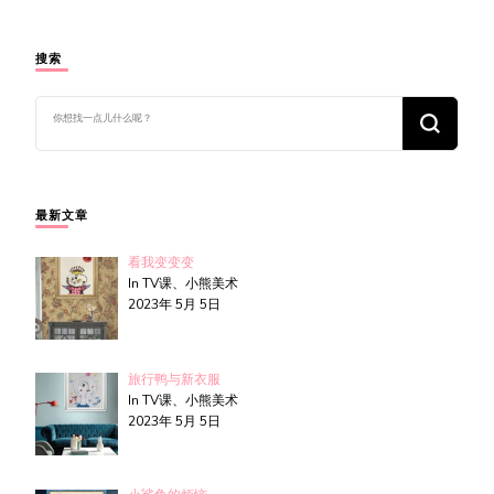
搜索
找
什
么
东
西
吗?
最新文章
看我变变变
In TV课、小熊美术
2023年 5月 5日
旅行鸭与新衣服
In TV课、小熊美术
2023年 5月 5日