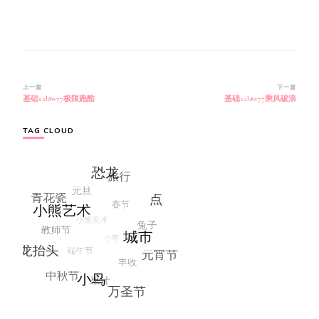
博
上一篇
下一篇
基础s2l8w77极限跑酷
基础s2l8w77乘风破浪
文
导
航
TAG CLOUD