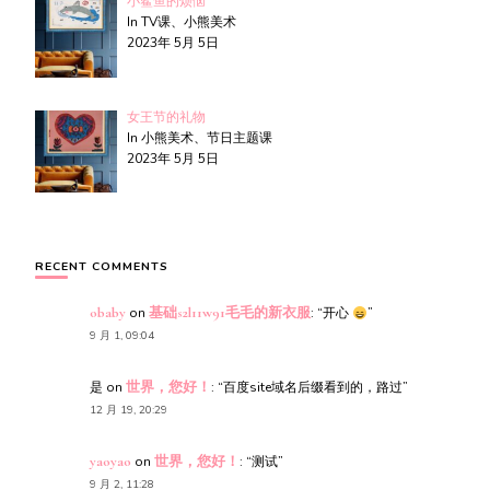
小鲨鱼的烦恼
In TV课、小熊美术
2023年 5月 5日
女王节的礼物
In 小熊美术、节日主题课
2023年 5月 5日
RECENT COMMENTS
obaby
on
基础s2l11w91毛毛的新衣服
: “
开心
”
9 月 1, 09:04
是
on
世界，您好！
: “
百度site域名后缀看到的，路过
”
12 月 19, 20:29
yaoyao
on
世界，您好！
: “
测试
”
9 月 2, 11:28