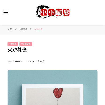
小姐姐美照秀
分享我的小作品
首页
小熊美术
火鸡礼盒
小熊美术
节日主题课
火鸡礼盒
作者：
YAOYAO
2022年 11月 27日