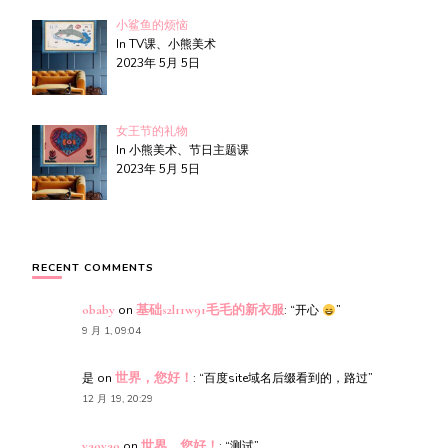
小鲨鱼的烦恼
In TV课、小熊美术
2023年 5月 5日
女王节的礼物
In 小熊美术、节日主题课
2023年 5月 5日
RECENT COMMENTS
obaby
on
基础s2l11w91毛毛的新衣服
: “
开心
”
9 月 1, 09:04
是
on
世界，您好！
: “
百度site域名后缀看到的，路过
”
12 月 19, 20:29
yaoyao
on
世界，您好！
: “
测试
”