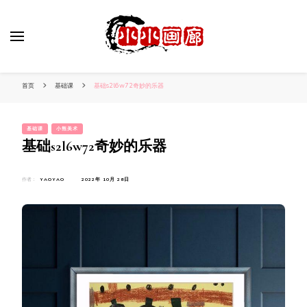
小姐姐美照秀
分享我的小作品
首页
基础课
基础s2l6w72奇妙的乐器
基础课
小熊美术
基础s2l6w72奇妙的乐器
作者：
YAOYAO
2022年 10月 28日