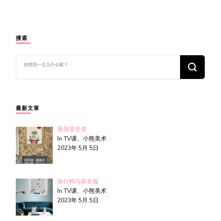
搜索
找
什
么
东
西
吗?
最新文章
看我变变变
In TV课、小熊美术
2023年 5月 5日
旅行鸭与新衣服
In TV课、小熊美术
2023年 5月 5日