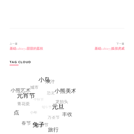
博
上一篇
下一篇
基础s2l6w72甜甜的荔枝
基础s2l6w73狐假虎威
文
导
航
TAG CLOUD