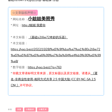
基础s2l6w72奇妙的乐器-基础课-乐器
☆文章版权声明☆
小姐姐美照秀
*
网站名称：
*
网址：
http://媱媱.我爱你
*
本文标题：
《基础s2l6w72奇妙的乐器》
*
本文链接：
https://yao.best/2022/10/28/%e5%9f%ba%e7%a1%80s2l6w72
%e5%a5%87%e5%a6%99%e7%9a%84%e4%b9%90%e5%99
%a8/
*
数字链接：
https://yao.best/?p=763
*
转载文章请标明文章来源，原文标题以及原文链接。请遵从
《署
名-非商业性使用-相同方式共享 2.5 中国大陆 (CC BY-NC-SA 2.5
CN) 》
许可协议。
标签:
乐器
小熊美术
小熊艺术