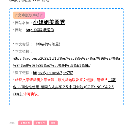
神秘的铅笔屋-TV课-铅笔
☆文章版权声明☆
小姐姐美照秀
*
网站名称：
*
网址：
http://媱媱.我爱你
*
本文标题：
《神秘的铅笔屋》
*
本文链接：
https://yao.best/2022/10/16/%e7%a5%9e%e7%a7%98%e7%9a
%84%e9%93%85%e7%ac%94%e5%b1%8b/
*
数字链接：
https://yao.best/?p=757
*
转载文章请标明文章来源，原文标题以及原文链接。请遵从
《署
名-非商业性使用-相同方式共享 2.5 中国大陆 (CC BY-NC-SA 2.5
CN) 》
许可协议。
标签:
小熊美术
小熊艺术
铅笔