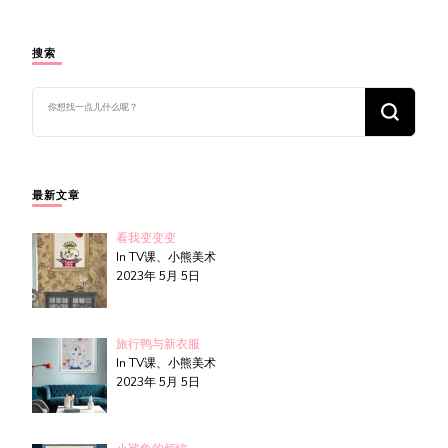
搜索
找
什
么
东
西
吗?
最新文章
看我变变变
In TV课、小熊美术
2023年 5月 5日
旅行鸭与新衣服
In TV课、小熊美术
2023年 5月 5日