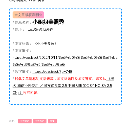
小小美食家-TV课-美食
☆文章版权声明☆
小姐姐美照秀
*
网站名称：
*
网址：
http://媱媱.我爱你
*
本文标题：
《小小美食家》
*
本文链接：
https://yao.best/2022/10/11/%e5%b0%8f%e5%b0%8f%e7%be
%8e%e9%a3%9f%e5%ae%b6/
*
数字链接：
https://yao.best/?p=748
*
转载文章请标明文章来源，原文标题以及原文链接。请遵从
《署
名-非商业性使用-相同方式共享 2.5 中国大陆 (CC BY-NC-SA 2.5
CN) 》
许可协议。
标签:
小熊美术
小熊艺术
美食