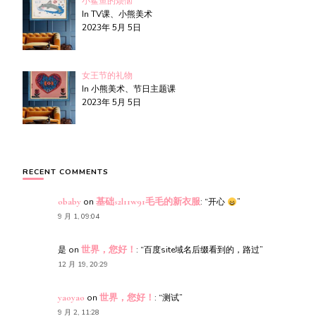
小鲨鱼的烦恼
In TV课、小熊美术
2023年 5月 5日
女王节的礼物
In 小熊美术、节日主题课
2023年 5月 5日
RECENT COMMENTS
obaby
on
基础s2l11w91毛毛的新衣服
: “
开心
”
9 月 1, 09:04
是
on
世界，您好！
: “
百度site域名后缀看到的，路过
”
12 月 19, 20:29
yaoyao
on
世界，您好！
: “
测试
”
9 月 2, 11:28