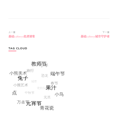
博
上一篇
下一篇
基础s2l6w70老虎请客
基础s2l6w71城市守护者
文
导
航
TAG CLOUD