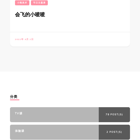
小熊美术
节日主题课
会飞的小喳喳
2022年 9月 2日
分类
TV课
78 POST(S)
体验课
2 POST(S)