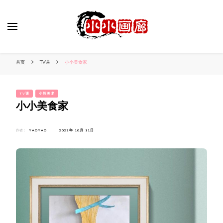
小姐姐美照秀
分享我的小作品
首页
TV课
小小美食家
TV课
小熊美术
小小美食家
作者：
YAOYAO
2022年 10月 11日