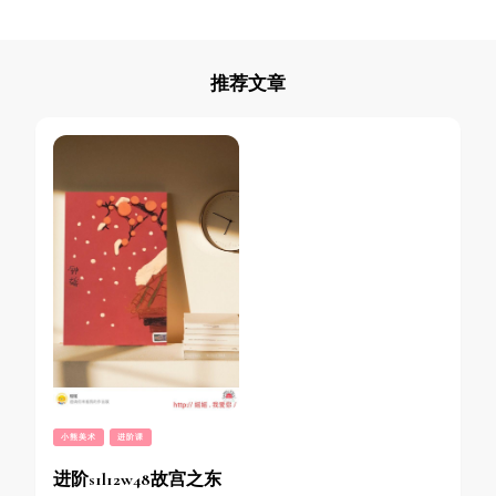
推荐文章
小熊美术
进阶课
进阶s1l12w48故宫之东