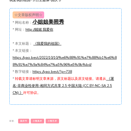
我爱我的祖国-节日主题课-国庆节
☆文章版权声明☆
小姐姐美照秀
*
网站名称：
*
网址：
http://媱媱.我爱你
*
本文标题：
《我爱我的祖国》
*
本文链接：
https://yao.best/2022/10/10/%e6%88%91%e7%88%b1%e6%8
8%91%e7%9a%84%e7%a5%96%e5%9b%bd/
*
数字链接：
https://yao.best/?p=738
*
转载文章请标明文章来源，原文标题以及原文链接。请遵从
《署
名-非商业性使用-相同方式共享 2.5 中国大陆 (CC BY-NC-SA 2.5
CN) 》
许可协议。
标签:
国庆节
小熊美术
小熊艺术