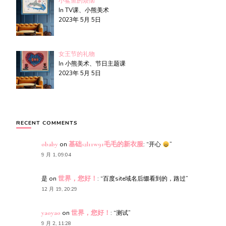
小鲨鱼的烦恼
In TV课、小熊美术
2023年 5月 5日
女王节的礼物
In 小熊美术、节日主题课
2023年 5月 5日
RECENT COMMENTS
obaby
on
基础s2l11w91毛毛的新衣服
: “
开心
”
9 月 1, 09:04
是
on
世界，您好！
: “
百度site域名后缀看到的，路过
”
12 月 19, 20:29
yaoyao
on
世界，您好！
: “
测试
”
9 月 2, 11:28