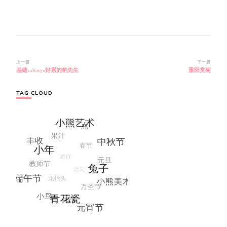
博
上一篇
下一篇
基础s2l6w70好累的豹先生
重阳赏菊
文
导
航
TAG CLOUD