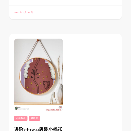
2023年 2月 14日
小熊美术
进阶课
进阶s1l11w44唐装小棉袄