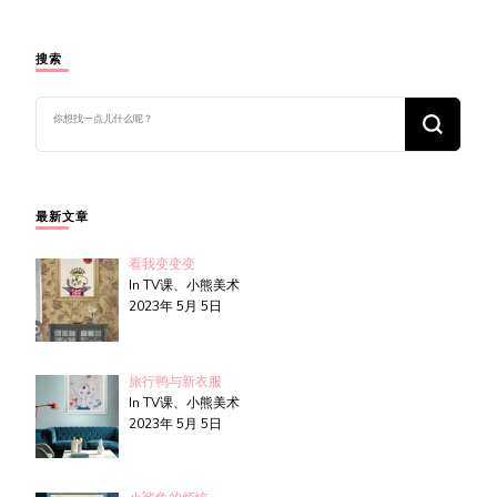
搜索
找
什
么
东
西
吗?
最新文章
看我变变变
In TV课、小熊美术
2023年 5月 5日
旅行鸭与新衣服
In TV课、小熊美术
2023年 5月 5日