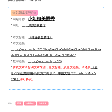
神秘的图腾柱-TV课-图腾
☆文章版权声明☆
小姐姐美照秀
*
网站名称：
*
网址：
http://媱媱.我爱你
*
本文标题：
《神秘的图腾柱》
*
本文链接：
https://yao.best/2022/09/29/%e7%a5%9e%e7%a7%98%e7%9a
%84%e5%9b%be%e8%85%be%e6%9f%b1/
*
数字链接：
https://yao.best/?p=726
*
转载文章请标明文章来源，原文标题以及原文链接。请遵从
《署
名-非商业性使用-相同方式共享 2.5 中国大陆 (CC BY-NC-SA 2.5
CN) 》
许可协议。
标签:
图腾
小熊美术
小熊艺术