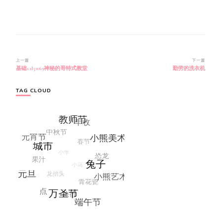
博
上一篇
下一篇
基础s2l5w69神秘的哥特式教堂
勤劳的洗衣机
文
导
航
TAG CLOUD