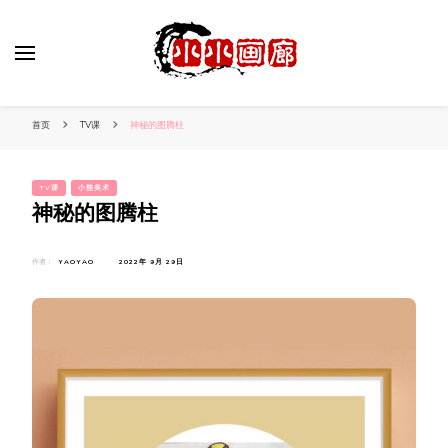
小姐姐美照秀
分享我的小作品
首页
TV课
神秘的图腾柱
TV课
小熊美术
神秘的图腾柱
作者：
YAOYAO
2022年 9月 29日