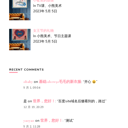
小鲨鱼的烦恼
In TV课、小熊美术
2023年 5月 5日
女王节的礼物
In 小熊美术、节日主题课
2023年 5月 5日
RECENT COMMENTS
obaby
on
基础s2l11w91毛毛的新衣服
: “
开心
”
9 月 1, 09:04
是
on
世界，您好！
: “
百度site域名后缀看到的，路过
”
12 月 19, 20:29
yaoyao
on
世界，您好！
: “
测试
”
9 月 2, 11:28