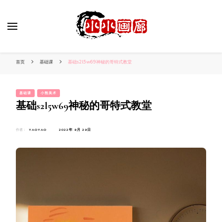
小姐姐美照秀
分享我的小作品
首页
基础课
基础s2l5w69神秘的哥特式教堂
基础课
小熊美术
基础s2l5w69神秘的哥特式教堂
作者：
YAOYAO
2022年 9月 29日