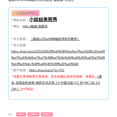
基础s2l5w69神秘的哥特式教堂-基础课-哥特式
☆文章版权声明☆
小姐姐美照秀
*
网站名称：
*
网址：
http://媱媱.我爱你
*
本文标题：
《基础s2l5w69神秘的哥特式教堂》
*
本文链接：
https://yao.best/2022/09/29/%e5%9f%ba%e7%a1%80s2l5w69
%e7%a5%9e%e7%a7%98%e7%9a%84%e5%93%a5%e7%89
%b9%e5%bc%8f%e6%95%99%e5%a0%82/
*
数字链接：
https://yao.best/?p=723
*
转载文章请标明文章来源，原文标题以及原文链接。请遵从
《署
名-非商业性使用-相同方式共享 2.5 中国大陆 (CC BY-NC-SA 2.5
CN) 》
许可协议。
标签:
哥特式
小熊美术
小熊艺术