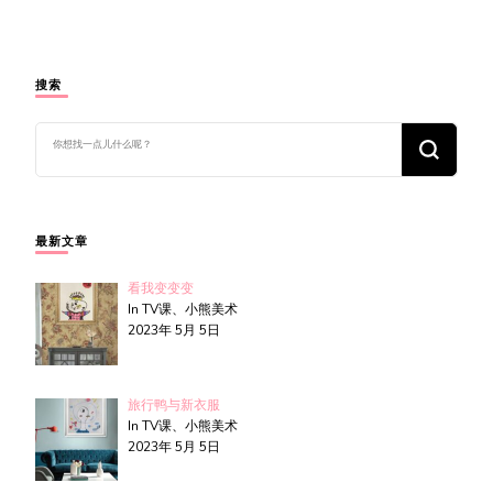
搜索
找
什
么
东
西
吗?
最新文章
看我变变变
In TV课、小熊美术
2023年 5月 5日
旅行鸭与新衣服
In TV课、小熊美术
2023年 5月 5日