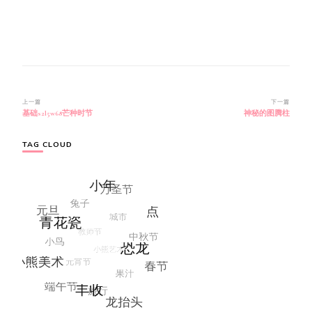
博
上一篇
下一篇
基础s2l5w68芒种时节
神秘的图腾柱
文
导
航
TAG CLOUD