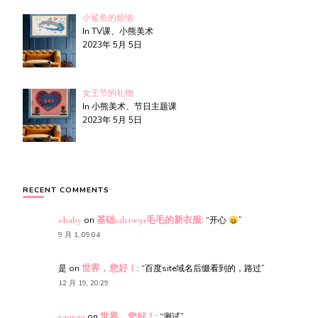
小鲨鱼的烦恼
In TV课、小熊美术
2023年 5月 5日
女王节的礼物
In 小熊美术、节日主题课
2023年 5月 5日
RECENT COMMENTS
obaby
on
基础s2l11w91毛毛的新衣服
: “
开心
”
9 月 1, 09:04
是
on
世界，您好！
: “
百度site域名后缀看到的，路过
”
12 月 19, 20:29
yaoyao
on
世界，您好！
: “
测试
”