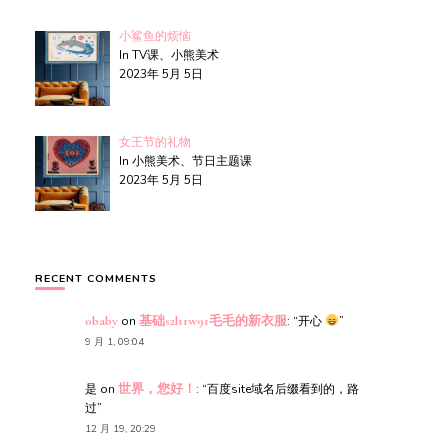
小鲨鱼的烦恼
In TV课、小熊美术
2023年 5月 5日
女王节的礼物
In 小熊美术、节日主题课
2023年 5月 5日
RECENT COMMENTS
obaby
on
基础s2l11w91毛毛的新衣服
: “
开心
”
9 月 1, 09:04
是
on
世界，您好！
: “
百度site域名后缀看到的，路
过
”
12 月 19, 20:29