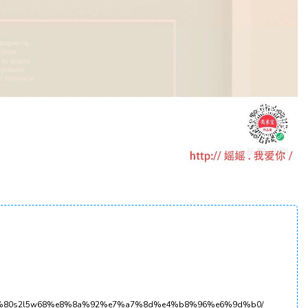
e7%a1%80s2l5w68%e8%8a%92%e7%a7%8d%e4%b8%96%e6%9d%b0/