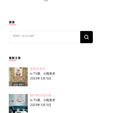
搜索
找
什
么
东
西
吗?
最新文章
看我变变变
In TV课、小熊美术
2023年 5月 5日
旅行鸭与新衣服
In TV课、小熊美术
2023年 5月 5日