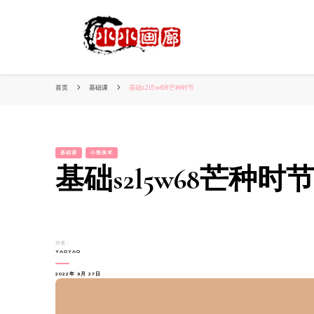
小姐姐美照秀
分享我的小作品
首页
基础课
基础s2l5w68芒种时节
基础课
小熊美术
基础s2l5w68芒种时
作者：
YAOYAO
2022年 9月 27日