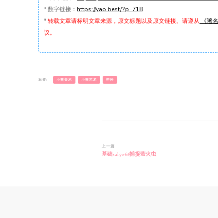
*
数字链接：
https://yao.best/?p=718
*
转载文章请标明文章来源，原文标题以及原文链接。请遵从
《署名-
议。
标签:
小熊美术
小熊艺术
芒种
博
上一篇
基础s2l5w68捕捉萤火虫
文
导
航