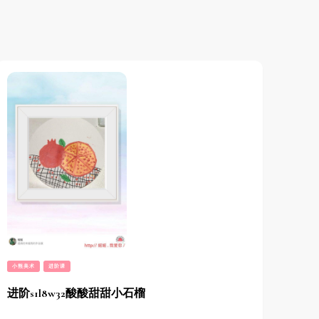
小熊美术
进阶课
进阶s1l8w32酸酸甜甜小石榴