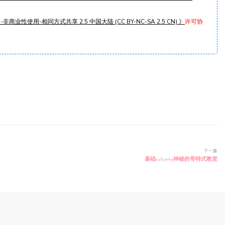
非商业性使用-相同方式共享 2.5 中国大陆 (CC BY-NC-SA 2.5 CN) 》
许可协
下一篇
基础s2l5w69神秘的哥特式教堂