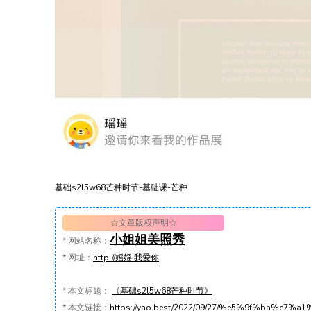
基础s2l5w68芒种时节-基础课-芒种
☆文章版权声明☆
小姐姐美照秀
*
网站名称：
*
网址：
http://媱媱.我爱你
*
本文标题：
《基础s2l5w68芒种时节》
*
本文链接：
https://yao.best/2022/09/27/%e5%9f%ba%