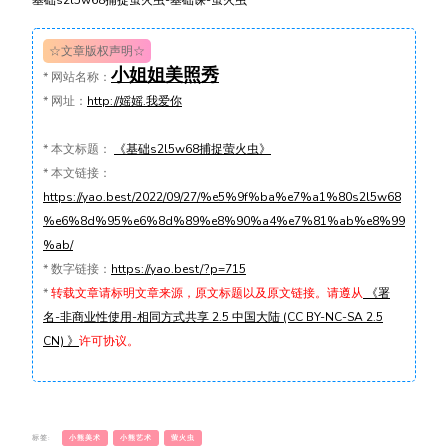
基础s2l5w68捕捉萤火虫-基础课-萤火虫
☆文章版权声明☆
小姐姐美照秀
*
网站名称：
*
网址：
http://媱媱.我爱你
*
本文标题：
《基础s2l5w68捕捉萤火虫》
*
本文链接：
https://yao.best/2022/09/27/%e5%9f%ba%e7%a1%80s2l5w68
%e6%8d%95%e6%8d%89%e8%90%a4%e7%81%ab%e8%99
%ab/
*
数字链接：
https://yao.best/?p=715
*
转载文章请标明文章来源，原文标题以及原文链接。请遵从
《署
名-非商业性使用-相同方式共享 2.5 中国大陆 (CC BY-NC-SA 2.5
CN) 》
许可协议。
标签:
小熊美术
小熊艺术
萤火虫