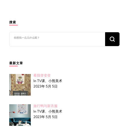
搜索
找
什
么
东
西
吗?
最新文章
看我变变变
In TV课、小熊美术
2023年 5月 5日
旅行鸭与新衣服
In TV课、小熊美术
2023年 5月 5日