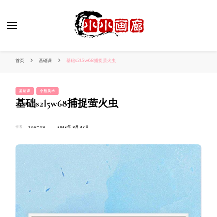
小姐姐美照秀
分享我的小作品
首页
基础课
基础s2l5w68捕捉萤火虫
基础课
小熊美术
基础s2l5w68捕捉萤火虫
作者：
YAOYAO
2022年 9月 27日