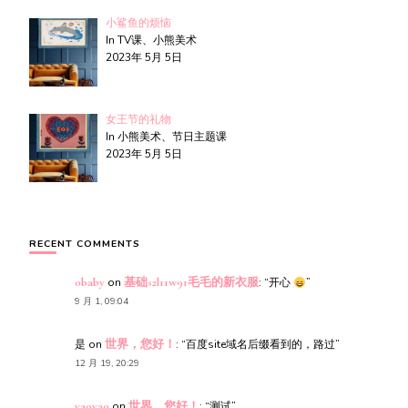
小鲨鱼的烦恼
In TV课、小熊美术
2023年 5月 5日
女王节的礼物
In 小熊美术、节日主题课
2023年 5月 5日
RECENT COMMENTS
obaby
on
基础s2l11w91毛毛的新衣服
: “
开心
”
9 月 1, 09:04
是
on
世界，您好！
: “
百度site域名后缀看到的，路过
”
12 月 19, 20:29
yaoyao
on
世界，您好！
: “
测试
”