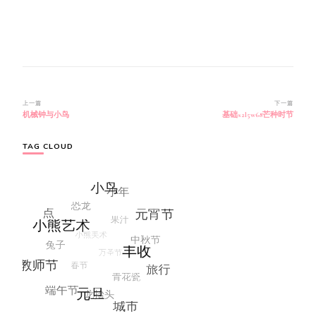
博
上一篇
下一篇
机械钟与小鸟
基础s2l5w68芒种时节
文
导
航
TAG CLOUD