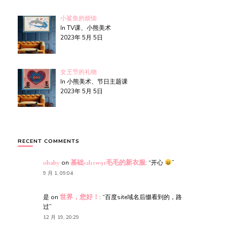
小鲨鱼的烦恼
In TV课、小熊美术
2023年 5月 5日
女王节的礼物
In 小熊美术、节日主题课
2023年 5月 5日
RECENT COMMENTS
obaby
on
基础s2l11w91毛毛的新衣服
: “
开心
”
9 月 1, 09:04
是
on
世界，您好！
: “
百度site域名后缀看到的，路
过
”
12 月 19, 20:29