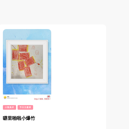
小熊美术
节日主题课
噼里啪啦小爆竹