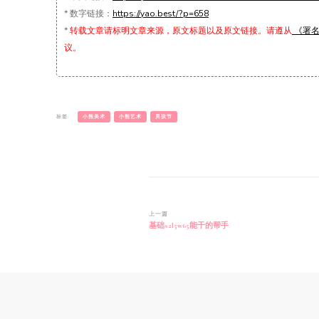
*
数字链接：
https://yao.best/?p=658
*
转载文章请标明文章来源，原文标题以及原文链接。请遵从
《署名-
议。
标签:
小熊美术
小熊艺术
男孩节
博
上一篇
基础s2l5w65能干的帮手
文
导
航