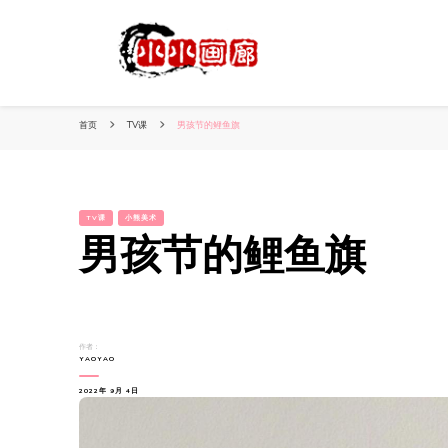
小姐姐美照秀
分享我的小作品
首页
TV课
男孩节的鲤鱼旗
TV课
小熊美术
男孩节的鲤鱼旗
作者：
YAOYAO
2022年 9月 4日