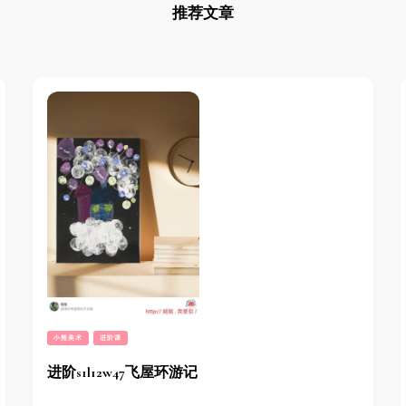
推荐文章
小熊美术
进阶课
进阶s1l12w47飞屋环游记