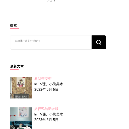
搜索
找
什
么
东
西
吗?
最新文章
看我变变变
In TV课、小熊美术
2023年 5月 5日
旅行鸭与新衣服
In TV课、小熊美术
2023年 5月 5日