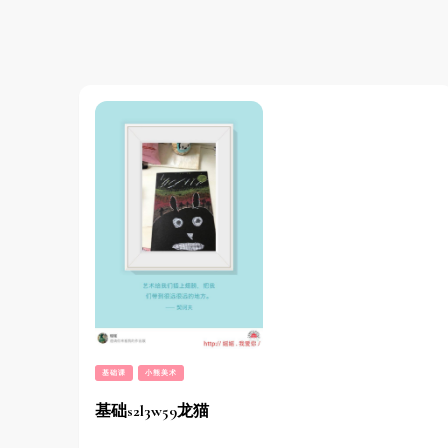
基础课
小熊美术
基础s2l3w59龙猫