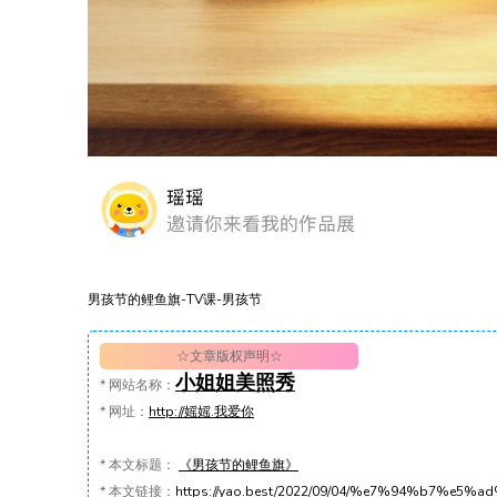
男孩节的鲤鱼旗-TV课-男孩节
☆文章版权声明☆
小姐姐美照秀
*
网站名称：
*
网址：
http://媱媱.我爱你
*
本文标题：
《男孩节的鲤鱼旗》
*
本文链接：
https://yao.best/2022/09/04/%e7%94%b7