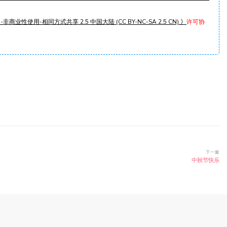
非商业性使用-相同方式共享 2.5 中国大陆 (CC BY-NC-SA 2.5 CN) 》
许可协
下一篇
中秋节快乐