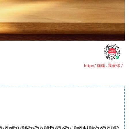
%e5%ad%a9%e8%8a%82%e7%9a%84%e9%b2%a4%e9%b1%bc%e6%97%97/