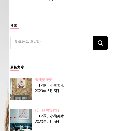
搜索
找
什
么
东
西
吗?
最新文章
看我变变变
In TV课、小熊美术
2023年 5月 5日
旅行鸭与新衣服
In TV课、小熊美术
2023年 5月 5日