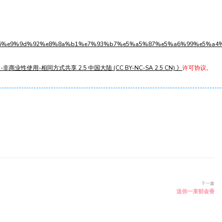
s1l9w36%e9%9d%92%e8%8a%b1%e7%93%b7%e5%a5%87%e5%a6%99%e5%a4%
非商业性使用-相同方式共享 2.5 中国大陆 (CC BY-NC-SA 2.5 CN) 》
许可协议。
下一篇
送你一束郁金香