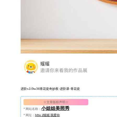
进阶s1l9w36青花瓷奇妙夜-进阶课-青花瓷
☆文章版权声明☆
小姐姐美照秀
*
网站名称：
*
网址：
http://媱媱.我爱你