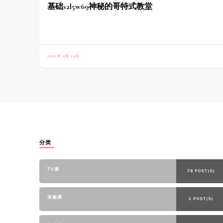
基础s2l5w69神秘的哥特式教堂
2022年 9月 29日
分类
TV课
78 POST(S)
体验课
2 POST(S)