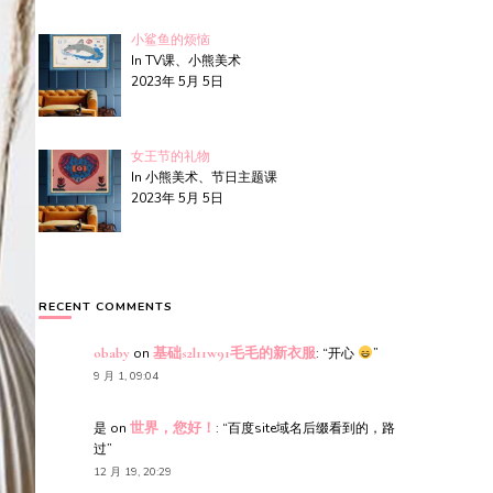
小鲨鱼的烦恼
In TV课、小熊美术
2023年 5月 5日
女王节的礼物
In 小熊美术、节日主题课
2023年 5月 5日
RECENT COMMENTS
obaby
on
基础s2l11w91毛毛的新衣服
: “
开心
”
9 月 1, 09:04
是
on
世界，您好！
: “
百度site域名后缀看到的，路
过
”
12 月 19, 20:29