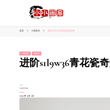
小姐姐美照秀
分享我的小作品
首页
小熊美术
进阶s1l9w36青花瓷奇妙夜
小熊美术
进阶课
进阶s1l9w36青花瓷
作者：
YAOYAO
2022年 9月 2日