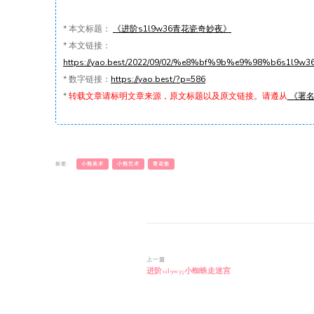
*
本文标题：
《进阶s1l9w36青花瓷奇妙夜》
*
本文链接：
https://yao.best/2022/09/02/%e8%bf%9b%e9%98%b6
*
数字链接：
https://yao.best/?p=586
*
转载文章请标明文章来源，原文标题以及原文链接。请遵从
《署名-
标签:
小熊美术
小熊艺术
青花瓷
博
上一篇
进阶s1l9w35小蜘蛛走迷宫
文
导
航