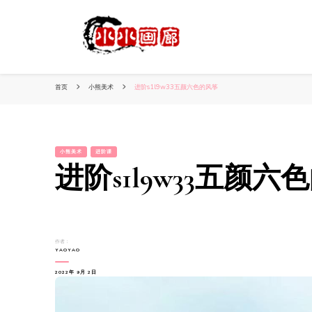
小姐姐美照秀
分享我的小作品
首页
小熊美术
进阶s1l9w33五颜六色的风筝
小熊美术
进阶课
进阶s1l9w33五颜六
作者：
YAOYAO
2022年 9月 2日