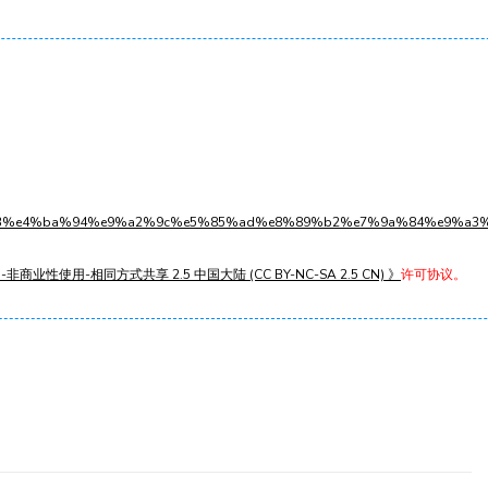
s1l9w33%e4%ba%94%e9%a2%9c%e5%85%ad%e8%89%b2%e7%9a%84%e9%a3
非商业性使用-相同方式共享 2.5 中国大陆 (CC BY-NC-SA 2.5 CN) 》
许可协议。