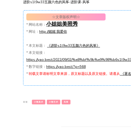
进阶s1l9w33五颜六色的风筝-进阶课-风筝
☆文章版权声明☆
小姐姐美照秀
*
网站名称：
*
网址：
http://媱媱.我爱你
*
本文标题：
《进阶s1l9w33五颜六色的风筝》
*
本文链接：
https://yao.best/2022/09/02/%e8%bf%9b%e9%98%b6
*
数字链接：
https://yao.best/?p=568
*
转载文章请标明文章来源，原文标题以及原文链接。请遵从
《署名-
标签:
小熊美术
小熊艺术
风筝