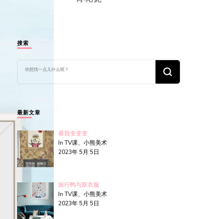
搜索
找
什
么
东
西
吗?
最新文章
看我变变变
In TV课、小熊美术
2023年 5月 5日
旅行鸭与新衣服
In TV课、小熊美术
2023年 5月 5日