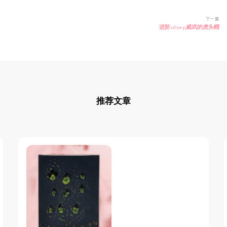
下一篇
进阶s1l9w33威武的虎头帽
推荐文章