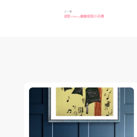
博
上一篇
进阶s1l8w32酸酸甜甜小石榴
文
导
航