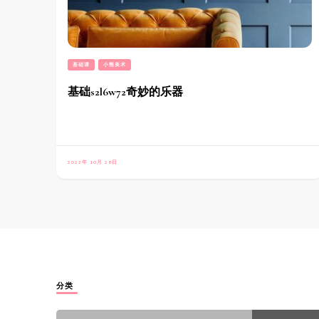
基础课
小熊美术
基础s2l6w72奇妙的乐器
2022年 10月 28日
分类