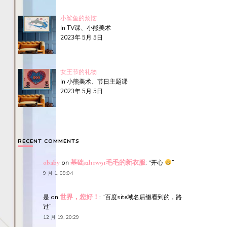
小鲨鱼的烦恼
In TV课、小熊美术
2023年 5月 5日
女王节的礼物
In 小熊美术、节日主题课
2023年 5月 5日
RECENT COMMENTS
obaby
on
基础s2l11w91毛毛的新衣服
: “
开心
”
9 月 1, 09:04
是
on
世界，您好！
: “
百度site域名后缀看到的，路
过
”
12 月 19, 20:29