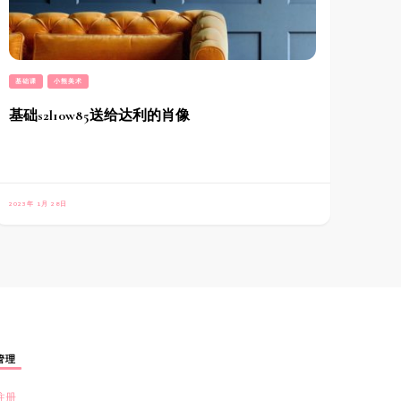
基础课
小熊美术
基础s2l10w85送给达利的肖像
2023年 1月 28日
管理
注册