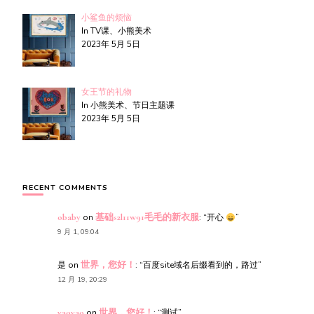
小鲨鱼的烦恼
In TV课、小熊美术
2023年 5月 5日
女王节的礼物
In 小熊美术、节日主题课
2023年 5月 5日
RECENT COMMENTS
obaby
on
基础s2l11w91毛毛的新衣服
: “
开心
”
9 月 1, 09:04
是
on
世界，您好！
: “
百度site域名后缀看到的，路过
”
12 月 19, 20:29
yaoyao
on
世界，您好！
: “
测试
”