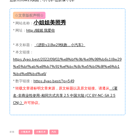
☆文章版权声明☆
小姐姐美照秀
*
网站名称：
*
网址：
http://媱媱.我爱你
*
本文标题：
《进阶s1l8w29快跑，小汽车》
*
本文链接：
https://yao.best/2022/09/02/%e8%bf%9b%e9%98%b6s1l8w29
%e5%bf%ab%e8%b7%91%ef%bc%8c%e5%b0%8f%e6%b1
%bd%e8%bd%a6/
*
数字链接：
https://yao.best/?p=549
*
转载文章请标明文章来源，原文标题以及原文链接。请遵从
《署
名-非商业性使用-相同方式共享 2.5 中国大陆 (CC BY-NC-SA 2.5
CN) 》
许可协议。
标签:
小熊美术
小熊艺术
汽车