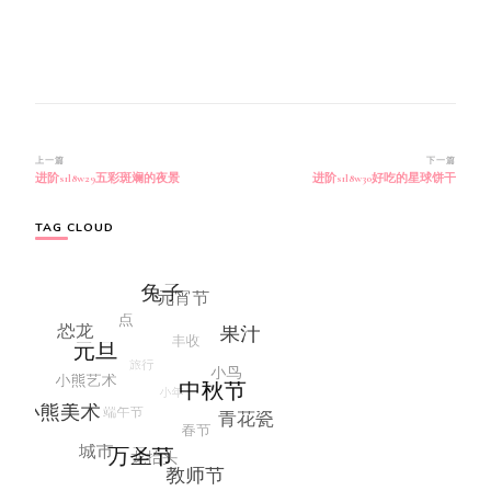
博
上一篇
下一篇
进阶s1l8w29五彩斑斓的夜景
进阶s1l8w30好吃的星球饼干
文
导
航
TAG CLOUD