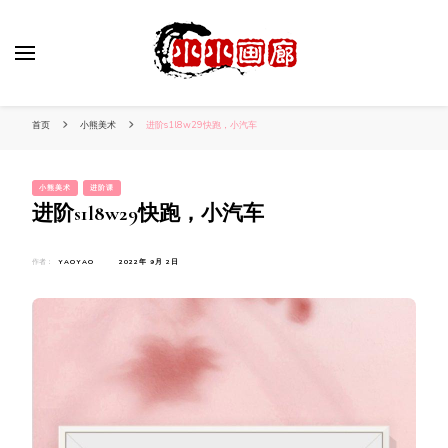
小姐姐美照秀
分享我的小作品
首页
小熊美术
进阶s1l8w29快跑，小汽车
小熊美术
进阶课
进阶s1l8w29快跑，小汽车
作者：
YAOYAO
2022年 9月 2日