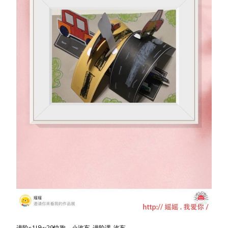
进阶s1l8w29快跑，小汽车-进阶课-汽车