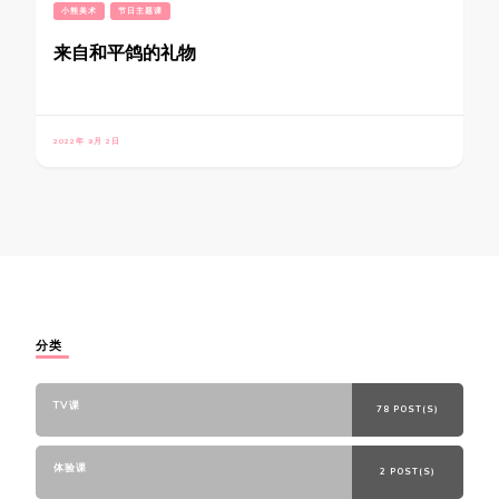
小熊美术
节日主题课
来自和平鸽的礼物
2022年 9月 2日
分类
TV课
78 POST(S)
体验课
2 POST(S)