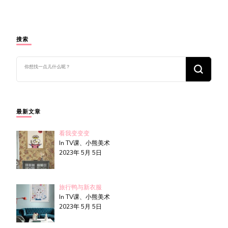
搜索
找
什
么
东
西
吗?
最新文章
看我变变变
In TV课、小熊美术
2023年 5月 5日
旅行鸭与新衣服
In TV课、小熊美术
2023年 5月 5日