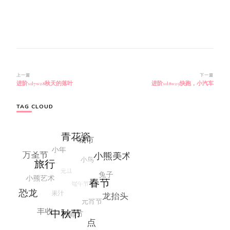
博
上一篇
下一篇
进阶s1l7w28秋天的落叶
进阶s1l8w29快跑，小汽车
文
导
航
TAG CLOUD