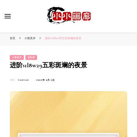
小姐姐美照秀
分享我的小作品
首页
小熊美术
进阶s1l8w29五彩斑斓的夜景
小熊美术
进阶课
进阶s1l8w29五彩斑斓的夜景
作者：
YAOYAO
2022年 9月 2日