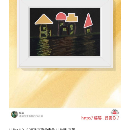
进阶s1l8w29五彩斑斓的夜景-进阶课-夜景