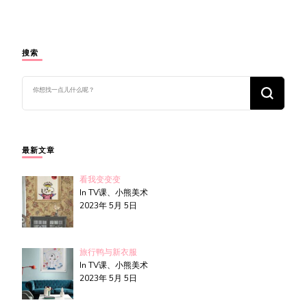
搜索
找
什
么
东
西
吗?
最新文章
看我变变变
In TV课、小熊美术
2023年 5月 5日
旅行鸭与新衣服
In TV课、小熊美术
2023年 5月 5日