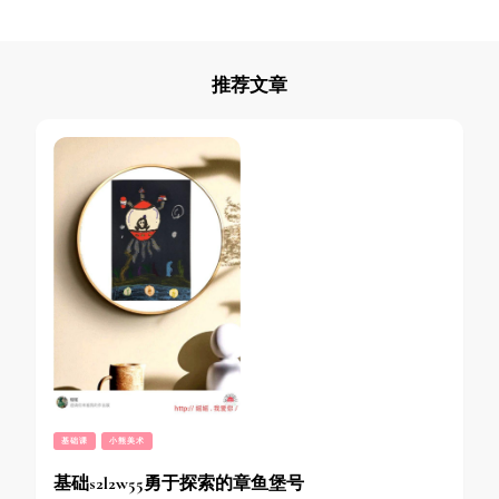
推荐文章
基础课
小熊美术
基础s2l2w55勇于探索的章鱼堡号