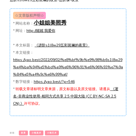
☆文章版权声明☆
小姐姐美照秀
*
网站名称：
*
网址：
http://媱媱.我爱你
*
本文标题：
《进阶s1l8w29五彩斑斓的夜景》
*
本文链接：
https://yao.best/2022/09/02/%e8%bf%9b%e9%98%b6s1l8w29
%e4%ba%94%e5%bd%a9%e6%96%91%e6%96%93%e7%9a
%84%e5%a4%9c%e6%99%af/
*
数字链接：
https://yao.best/?p=546
*
转载文章请标明文章来源，原文标题以及原文链接。请遵从
《署
名-非商业性使用-相同方式共享 2.5 中国大陆 (CC BY-NC-SA 2.5
CN) 》
许可协议。
标签:
夜景
小熊美术
小熊艺术