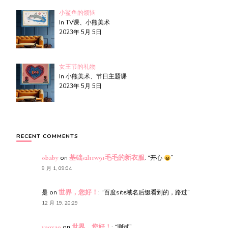
小鲨鱼的烦恼
In TV课、小熊美术
2023年 5月 5日
女王节的礼物
In 小熊美术、节日主题课
2023年 5月 5日
RECENT COMMENTS
obaby
on
基础s2l11w91毛毛的新衣服
: “
开心
”
9 月 1, 09:04
是
on
世界，您好！
: “
百度site域名后缀看到的，路过
”
12 月 19, 20:29
yaoyao
on
世界，您好！
: “
测试
”