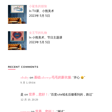
小鲨鱼的烦恼
In TV课、小熊美术
2023年 5月 5日
女王节的礼物
In 小熊美术、节日主题课
2023年 5月 5日
RECENT COMMENTS
obaby
on
基础s2l11w91毛毛的新衣服
: “
开心
”
9 月 1, 09:04
是
on
世界，您好！
: “
百度site域名后缀看到的，路过
”
12 月 19, 20:29
yaoyao
on
世界，您好！
: “
测试
”