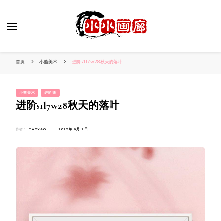
小姐姐美照秀
分享我的小作品
首页
小熊美术
进阶s1l7w28秋天的落叶
小熊美术
进阶课
进阶s1l7w28秋天的落叶
作者：
YAOYAO
2022年 9月 2日