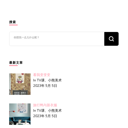
搜索
找
什
么
东
西
吗?
最新文章
看我变变变
In TV课、小熊美术
2023年 5月 5日
旅行鸭与新衣服
In TV课、小熊美术
2023年 5月 5日