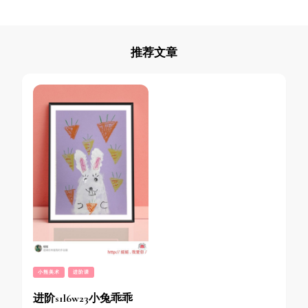
推荐文章
小熊美术
进阶课
进阶s1l6w23小兔乖乖