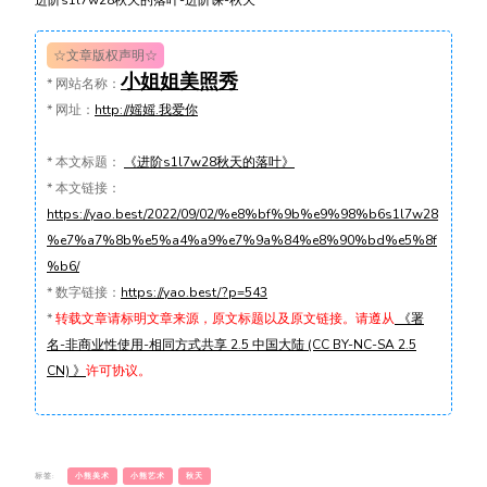
☆文章版权声明☆
小姐姐美照秀
*
网站名称：
*
网址：
http://媱媱.我爱你
*
本文标题：
《进阶s1l7w28秋天的落叶》
*
本文链接：
https://yao.best/2022/09/02/%e8%bf%9b%e9%98%b6s1l7w28
%e7%a7%8b%e5%a4%a9%e7%9a%84%e8%90%bd%e5%8f
%b6/
*
数字链接：
https://yao.best/?p=543
*
转载文章请标明文章来源，原文标题以及原文链接。请遵从
《署
名-非商业性使用-相同方式共享 2.5 中国大陆 (CC BY-NC-SA 2.5
CN) 》
许可协议。
标签:
小熊美术
小熊艺术
秋天