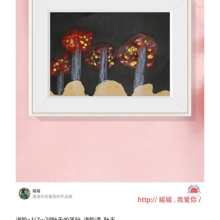
进阶s1l7w28秋天的落叶-进阶课-秋天