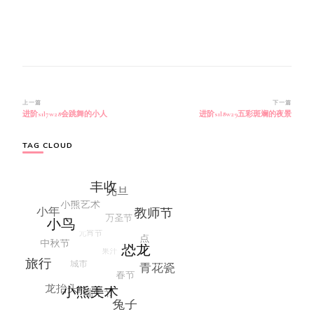
博
上一篇
下一篇
进阶s1l7w28会跳舞的小人
进阶s1l8w29五彩斑斓的夜景
文
导
航
TAG CLOUD