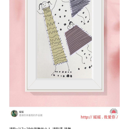
进阶s1l7w28会跳舞的小人-进阶课-跳舞