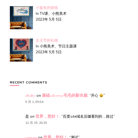
小鲨鱼的烦恼
In TV课、小熊美术
2023年 5月 5日
女王节的礼物
In 小熊美术、节日主题课
2023年 5月 5日
RECENT COMMENTS
obaby
on
基础s2l11w91毛毛的新衣服
: “
开心
”
9 月 1, 09:04
是
on
世界，您好！
: “
百度site域名后缀看到的，路过
”
12 月 19, 20:29
yaoyao
on
世界，您好！
: “
测试
”