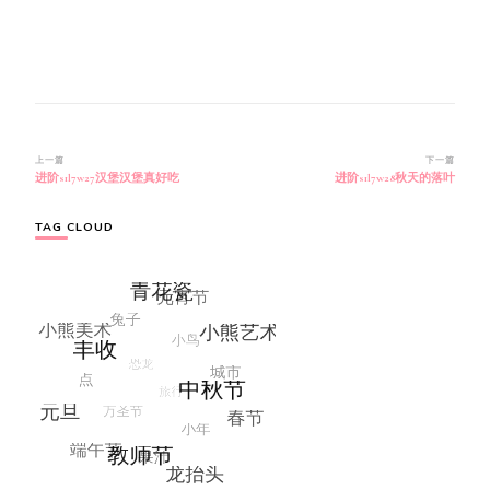
博
上一篇
下一篇
进阶s1l7w27汉堡汉堡真好吃
进阶s1l7w28秋天的落叶
文
导
航
TAG CLOUD