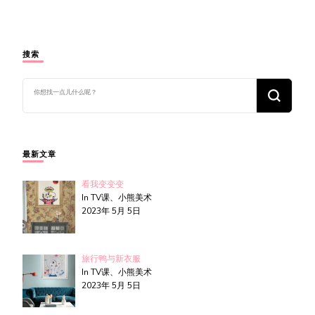
搜索
找
什
么
东
西
吗?
最新文章
看我变变变
In TV课、小熊美术
2023年 5月 5日
旅行鸭与新衣服
In TV课、小熊美术
2023年 5月 5日