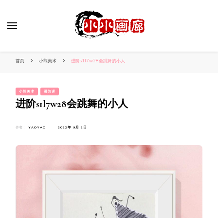
小姐姐美照秀
分享我的小作品
首页
小熊美术
进阶s1l7w28会跳舞的小人
小熊美术
进阶课
进阶s1l7w28会跳舞的小人
作者：
YAOYAO
2022年 9月 2日