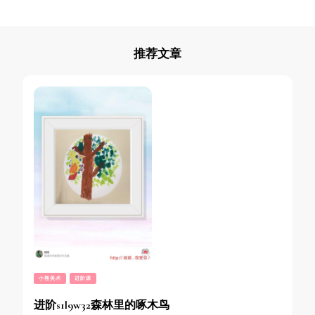
推荐文章
小熊美术
进阶课
进阶s1l9w32森林里的啄木鸟