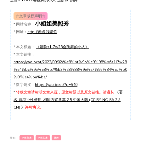
☆文章版权声明☆
小姐姐美照秀
*
网站名称：
*
网址：
http://媱媱.我爱你
*
本文标题：
《进阶s1l7w28会跳舞的小人》
*
本文链接：
https://yao.best/2022/09/02/%e8%bf%9b%e9%98%b6s1l7w28
%e4%bc%9a%e8%b7%b3%e8%88%9e%e7%9a%84%e5%b0
%8f%e4%ba%ba/
*
数字链接：
https://yao.best/?p=540
*
转载文章请标明文章来源，原文标题以及原文链接。请遵从
《署
名-非商业性使用-相同方式共享 2.5 中国大陆 (CC BY-NC-SA 2.5
CN) 》
许可协议。
标签:
小熊美术
小熊艺术
跳舞