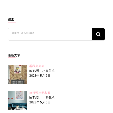
搜索
找
什
么
东
西
吗?
最新文章
看我变变变
In TV课、小熊美术
2023年 5月 5日
旅行鸭与新衣服
In TV课、小熊美术
2023年 5月 5日