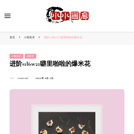
小姐姐美照秀
分享我的小作品
首页
小熊美术
进阶s1l6w21噼里啪啦的爆米花
小熊美术
进阶课
进阶s1l6w21噼里啪啦的爆米花
作者：
YAOYAO
2022年 9月 2日