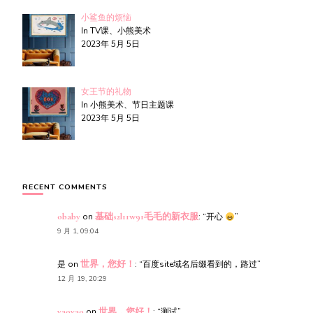
小鲨鱼的烦恼
In TV课、小熊美术
2023年 5月 5日
女王节的礼物
In 小熊美术、节日主题课
2023年 5月 5日
RECENT COMMENTS
obaby
on
基础s2l11w91毛毛的新衣服
: “
开心
”
9 月 1, 09:04
是
on
世界，您好！
: “
百度site域名后缀看到的，路过
”
12 月 19, 20:29
yaoyao
on
世界，您好！
: “
测试
”