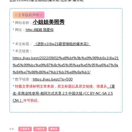
☆文章版权声明☆
小姐姐美照秀
*
网站名称：
*
网址：
http://媱媱.我爱你
*
本文标题：
《进阶s1l6w21噼里啪啦的爆米花》
*
本文链接：
https://yao.best/2022/09/02/%e8%bf%9b%e9%98%b6s1l6w21
%e5%99%bc%e9%87%8c%e5%95%aa%e5%95%a6%e7%9a
%84%e7%88%86%e7%b1%b3%e8%8a%b1/
*
数字链接：
https://yao.best/?p=500
*
转载文章请标明文章来源，原文标题以及原文链接。请遵从
《署
名-非商业性使用-相同方式共享 2.5 中国大陆 (CC BY-NC-SA 2.5
CN) 》
许可协议。
标签:
小熊美术
小熊艺术
爆米花