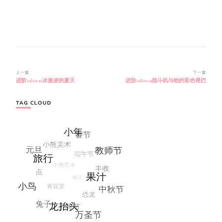
博
上一篇
下一篇
进阶s1l6w21冰激凌的夏天
进阶s1l6w21战斗机与他的彩色尾巴
文
导
航
TAG CLOUD