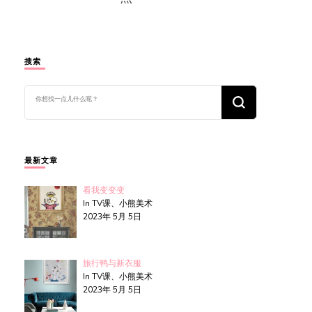
搜索
找
什
么
东
西
吗?
最新文章
看我变变变
In TV课、小熊美术
2023年 5月 5日
旅行鸭与新衣服
In TV课、小熊美术
2023年 5月 5日