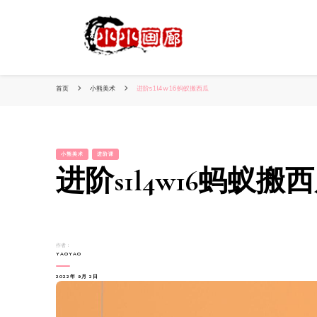
小姐姐美照秀
分享我的小作品
首页
小熊美术
进阶s1l4w16蚂蚁搬西瓜
小熊美术
进阶课
进阶s1l4w16蚂蚁搬
作者：
YAOYAO
2022年 9月 2日