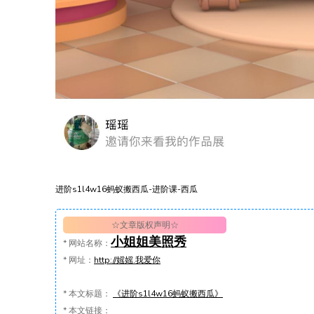
进阶s1l4w16蚂蚁搬西瓜-进阶课-西瓜
☆文章版权声明☆
小姐姐美照秀
*
网站名称：
*
网址：
http://媱媱.我爱你
*
本文标题：
《进阶s1l4w16蚂蚁搬西瓜》
*
本文链接：