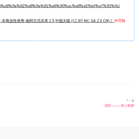
1l4w16%e8%9a%82%e8%9a%81%e6%90%ac%e8%a5%bf%e7%93%9c/
非商业性使用-相同方式共享 2.5 中国大陆 (CC BY-NC-SA 2.5 CN) 》
许可协
下一篇
进阶s1l5w17海上帆船