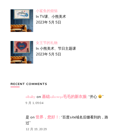
小鲨鱼的烦恼
In TV课、小熊美术
2023年 5月 5日
女王节的礼物
In 小熊美术、节日主题课
2023年 5月 5日
RECENT COMMENTS
obaby
on
基础s2l11w91毛毛的新衣服
: “
开心
”
9 月 1, 09:04
是
on
世界，您好！
: “
百度site域名后缀看到的，路
过
”
12 月 19, 20:29