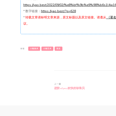
https://yao.best/2022/09/02/%e8%bf%9b%e9%98%b6s
*
数字链接：
https://yao.best/?p=628
*
转载文章请标明文章来源，原文标题以及原文链接。请遵从
《署名-
议。
标签:
小熊美术
小熊艺术
西瓜
博
上一篇
进阶s1l3w12欢快的珍珠贝
文
导
航