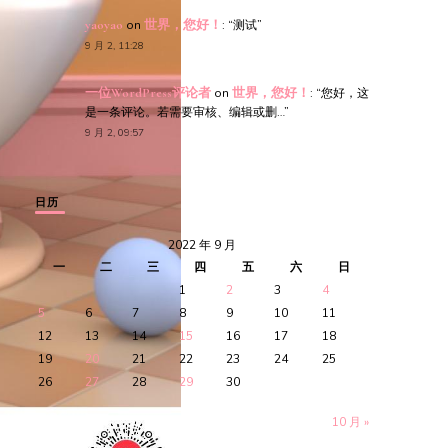
yaoyao
on
世界，您好！
: “
测试
”
9 月 2, 11:28
一位WordPress评论者
on
世界，您好！
: “
您好，这
是一条评论。若需要审核、编辑或删…
”
9 月 2, 09:57
日历
2022 年 9 月
一
二
三
四
五
六
日
1
2
3
4
5
6
7
8
9
10
11
12
13
14
15
16
17
18
19
20
21
22
23
24
25
26
27
28
29
30
10 月 »