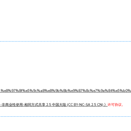
s1l3w11%e8%97%8f%e5%9c%a8%e8%9b%8b%e9%87%8c%e7%9a%84%e5%b0
非商业性使用-相同方式共享 2.5 中国大陆 (CC BY-NC-SA 2.5 CN) 》
许可协议。