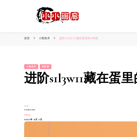
小姐姐美照秀
分享我的小作品
首页
小熊美术
进阶s1l3w11藏在蛋里的小鳄鱼
小熊美术
进阶课
进阶s1l3w11藏在蛋
作者：
YAOYAO
2022年 9月 2日