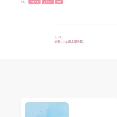
标签:
小熊美术
小熊艺术
鳄鱼
博
上一篇
进阶s1l3w10爱太阳的花
文
导
航