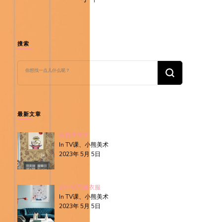
搜索
找
什
么
东
西
吗?
最新文章
看我变变变
In TV课、小熊美术
2023年 5月 5日
旅行鸭与新衣服
In TV课、小熊美术
2023年 5月 5日