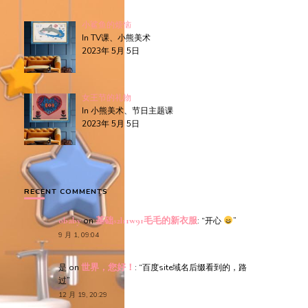
小鲨鱼的烦恼
In TV课、小熊美术
2023年 5月 5日
女王节的礼物
In 小熊美术、节日主题课
2023年 5月 5日
RECENT COMMENTS
obaby
on
基础s2l11w91毛毛的新衣服
: “
开心
”
9 月 1, 09:04
是
on
世界，您好！
: “
百度site域名后缀看到的，路
过
”
12 月 19, 20:29