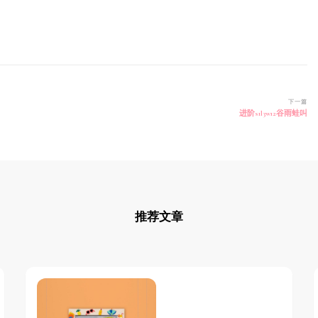
下一篇
进阶s1l3w12谷雨蛙叫
推荐文章