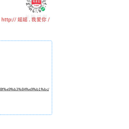
%8f%e9%b3%84%e9%b1%bc/