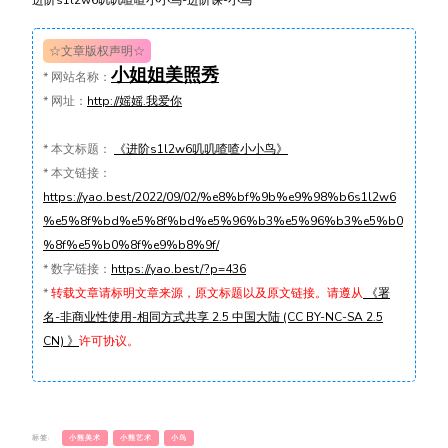
☆文章版权声明☆
小姐姐美照秀
*
网站名称：
*
网址：
http://媱媱.我爱你
*
本文标题：
《进阶s1l2w6叽叽喳喳小小鸟》
*
本文链接：
https://yao.best/2022/09/02/%e8%bf%9b%e9%98%b6s1l2w6
%e5%8f%bd%e5%8f%bd%e5%96%b3%e5%96%b3%e5%b0
%8f%e5%b0%8f%e9%b8%9f/
*
数字链接：
https://yao.best/?p=436
*
转载文章请标明文章来源，原文标题以及原文链接。请遵从
《署
名-非商业性使用-相同方式共享 2.5 中国大陆 (CC BY-NC-SA 2.5
CN) 》
许可协议。
标签:
小熊美术
小熊艺术
小鸟