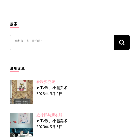
搜索
找
什
么
东
西
吗?
最新文章
看我变变变
In TV课、小熊美术
2023年 5月 5日
旅行鸭与新衣服
In TV课、小熊美术
2023年 5月 5日