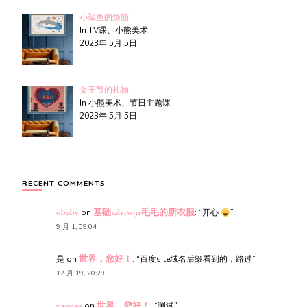
小鲨鱼的烦恼
In TV课、小熊美术
2023年 5月 5日
女王节的礼物
In 小熊美术、节日主题课
2023年 5月 5日
RECENT COMMENTS
obaby
on
基础s2l11w91毛毛的新衣服
: “
开心
”
9 月 1, 09:04
是
on
世界，您好！
: “
百度site域名后缀看到的，路过
”
12 月 19, 20:29
yaoyao
on
世界，您好！
: “
测试
”