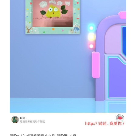
进阶s1l2w6叽叽喳喳小小鸟-进阶课-小鸟