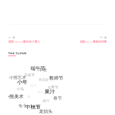
博
上一篇
下一篇
进阶s1l12w48窗外的小雪人
进阶s1l2w7勇敢的河豚
文
导
航
TAG CLOUD