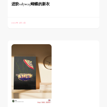
进阶s1l7w25蝴蝶的新衣
2022年 9月 2日