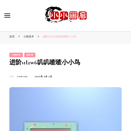
小姐姐美照秀
分享我的小作品
首页
小熊美术
进阶s1l2w6叽叽喳喳小小鸟
小熊美术
进阶课
进阶s1l2w6叽叽喳喳小小鸟
作者：
YAOYAO
2022年 9月 2日