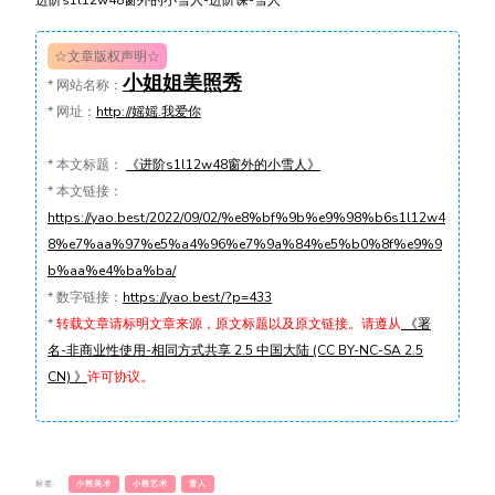
☆文章版权声明☆
小姐姐美照秀
*
网站名称：
*
网址：
http://媱媱.我爱你
*
本文标题：
《进阶s1l12w48窗外的小雪人》
*
本文链接：
https://yao.best/2022/09/02/%e8%bf%9b%e9%98%b6s1l12w4
8%e7%aa%97%e5%a4%96%e7%9a%84%e5%b0%8f%e9%9
b%aa%e4%ba%ba/
*
数字链接：
https://yao.best/?p=433
*
转载文章请标明文章来源，原文标题以及原文链接。请遵从
《署
名-非商业性使用-相同方式共享 2.5 中国大陆 (CC BY-NC-SA 2.5
CN) 》
许可协议。
标签:
小熊美术
小熊艺术
雪人