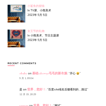
小鲨鱼的烦恼
In TV课、小熊美术
2023年 5月 5日
女王节的礼物
In 小熊美术、节日主题课
2023年 5月 5日
RECENT COMMENTS
obaby
on
基础s2l11w91毛毛的新衣服
: “
开心
”
9 月 1, 09:04
是
on
世界，您好！
: “
百度site域名后缀看到的，路过
”
12 月 19, 20:29
yaoyao
on
世界，您好！
: “
测试
”