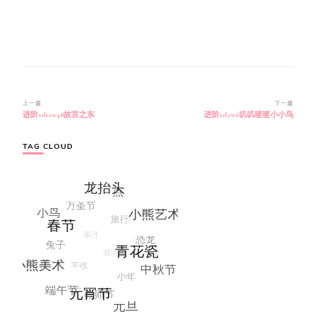
博
上一篇
下一篇
进阶s1l12w48故宫之东
进阶s1l2w6叽叽喳喳小小鸟
文
导
航
TAG CLOUD