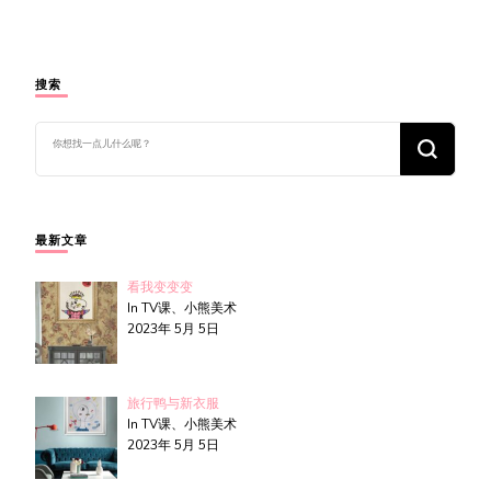
搜索
找
什
么
东
西
吗?
最新文章
看我变变变
In TV课、小熊美术
2023年 5月 5日
旅行鸭与新衣服
In TV课、小熊美术
2023年 5月 5日