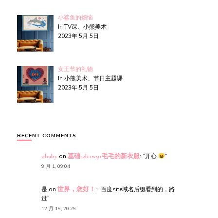
小鲨鱼的烦恼
In TV课、小熊美术
2023年 5月 5日
女王节的礼物
In 小熊美术、节日主题课
2023年 5月 5日
RECENT COMMENTS
obaby
on
基础s2l11w91毛毛的新衣服
: “
开心
”
9 月 1, 09:04
是
on
世界，您好！
: “
百度site域名后缀看到的，路
过
”
12 月 19, 20:29