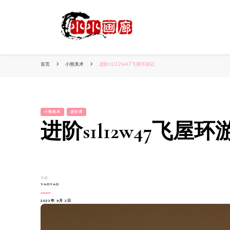
小姐姐美照秀
分享我的小作品
首页
小熊美术
进阶s1l12w47飞屋环游记
小熊美术
进阶课
进阶s1l12w47飞屋环
作者：
YAOYAO
2022年 9月 2日