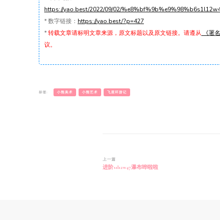
https://yao.best/2022/09/02/%e8%bf%9b%e9%98%b6s
*
数字链接：
https://yao.best/?p=427
*
转载文章请标明文章来源，原文标题以及原文链接。请遵从
《署名-
议。
标签:
小熊美术
小熊艺术
飞屋环游记
博
上一篇
进阶s1l12w47瀑布哗啦啦
文
导
航