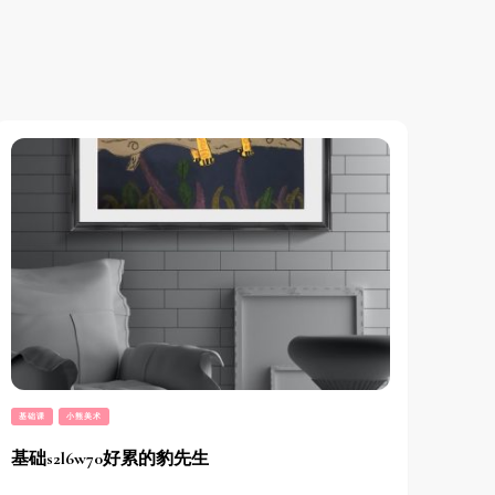
基础课
小熊美术
基础s2l6w70好累的豹先生