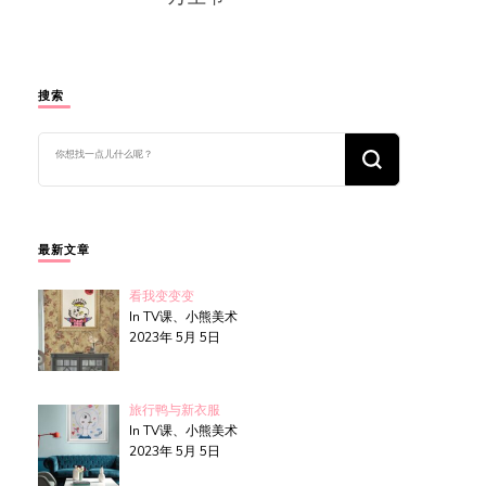
搜索
找
什
么
东
西
吗?
最新文章
看我变变变
In TV课、小熊美术
2023年 5月 5日
旅行鸭与新衣服
In TV课、小熊美术
2023年 5月 5日