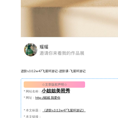
进阶s1l12w47飞屋环游记-进阶课-飞屋环游记
☆文章版权声明☆
小姐姐美照秀
*
网站名称：
*
网址：
http://媱媱.我爱你
*
本文标题：
《进阶s1l12w47飞屋环游记》
*
本文链接：