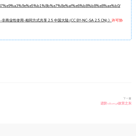
1l12w47%e9%a3%9e%e5%b1%8b%e7%8e%af%e6%b8%b8%e8%ae%b0/
非商业性使用-相同方式共享 2.5 中国大陆 (CC BY-NC-SA 2.5 CN) 》
许可协
下一篇
进阶s1l12w48故宫之东