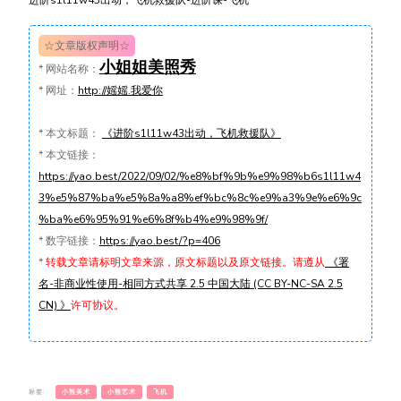
☆文章版权声明☆
小姐姐美照秀
*
网站名称：
*
网址：
http://媱媱.我爱你
*
本文标题：
《进阶s1l11w43出动，飞机救援队》
*
本文链接：
https://yao.best/2022/09/02/%e8%bf%9b%e9%98%b6s1l11w4
3%e5%87%ba%e5%8a%a8%ef%bc%8c%e9%a3%9e%e6%9c
%ba%e6%95%91%e6%8f%b4%e9%98%9f/
*
数字链接：
https://yao.best/?p=406
*
转载文章请标明文章来源，原文标题以及原文链接。请遵从
《署
名-非商业性使用-相同方式共享 2.5 中国大陆 (CC BY-NC-SA 2.5
CN) 》
许可协议。
标签:
小熊美术
小熊艺术
飞机