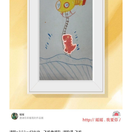
进阶s1l11w43出动，飞机救援队-进阶课-飞机