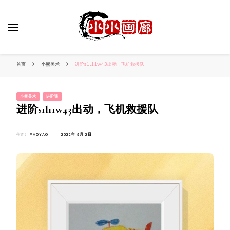
小姐姐美照秀
分享我的小作品
首页
小熊美术
进阶s1l11w43出动，飞机救援队
小熊美术
进阶课
进阶s1l11w43出动，飞机救援队
作者：
YAOYAO
2022年 9月 2日