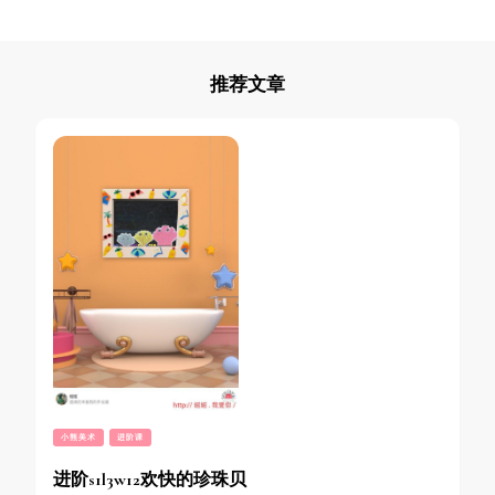
推荐文章
小熊美术
进阶课
进阶s1l3w12欢快的珍珠贝