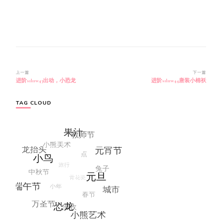
博
上一篇
下一篇
进阶s1l11w43出动，小恐龙
进阶s1l11w44唐装小棉袄
文
导
航
TAG CLOUD