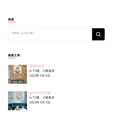
搜索
找
什
么
东
西
吗?
最新文章
看我变变变
In TV课、小熊美术
2023年 5月 5日
旅行鸭与新衣服
In TV课、小熊美术
2023年 5月 5日