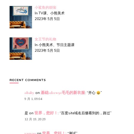
小鲨鱼的烦恼
In TV课、小熊美术
2023年 5月 5日
女王节的礼物
In 小熊美术、节日主题课
2023年 5月 5日
RECENT COMMENTS
obaby
on
基础s2l11w91毛毛的新衣服
: “
开心
”
9 月 1, 09:04
是
on
世界，您好！
: “
百度site域名后缀看到的，路过
”
12 月 19, 20:29
yaoyao
on
世界，您好！
: “
测试
”