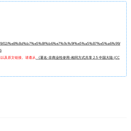
2022/09/02/%e8%8d%b7%e5%8f%b6%e7%9c%9f%e5%a5%87%e5%a6%99/
6
题以及原文链接。请遵从
《署名-非商业性使用-相同方式共享 2.5 中国大陆 (CC