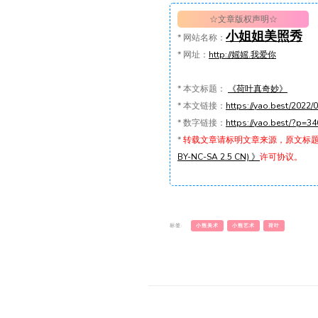
☆文章版权声明☆
小姐姐美照秀
*
网站名称：
*
网址：
http://媱媱.我爱你
*
本文标题：
《荷叶真奇妙》
*
本文链接：
https://yao.best/
*
数字链接：
https://yao.best/?p=34
*
转载文章请标明文章来源，原文标
BY-NC-SA 2.5 CN) 》
许可协议。
标签:
小熊美术
小熊艺术
荷叶