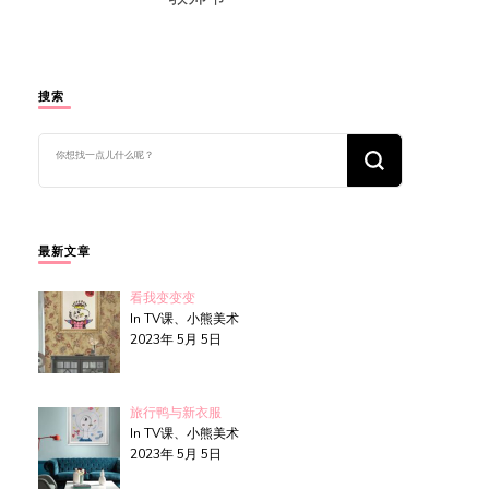
搜索
找
什
么
东
西
吗?
最新文章
看我变变变
In TV课、小熊美术
2023年 5月 5日
旅行鸭与新衣服
In TV课、小熊美术
2023年 5月 5日