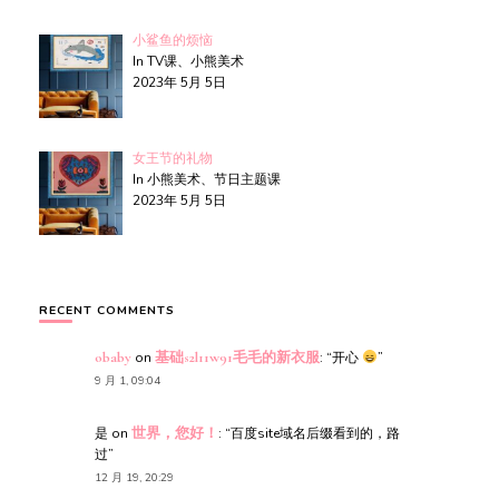
小鲨鱼的烦恼
In TV课、小熊美术
2023年 5月 5日
女王节的礼物
In 小熊美术、节日主题课
2023年 5月 5日
RECENT COMMENTS
obaby
on
基础s2l11w91毛毛的新衣服
: “
开心
”
9 月 1, 09:04
是
on
世界，您好！
: “
百度site域名后缀看到的，路
过
”
12 月 19, 20:29