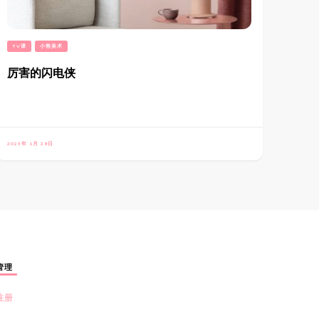
TV课
小熊美术
厉害的闪电侠
2023年 1月 28日
管理
注册