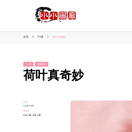
小姐姐美照秀
分享我的小作品
首页
TV课
荷叶真奇妙
TV课
小熊美术
荷叶真奇妙
作者：
YAOYAO
2022年 9月 2日