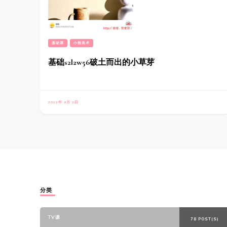
基础课
小熊美术
基础s2l2w56破土而出的小草芽
2022年 9月 2日
分类
TV课
78 POST(S)