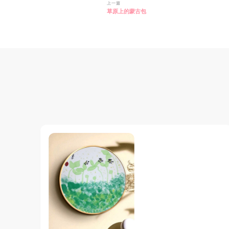
博
上一篇
草原上的蒙古包
文
导
航