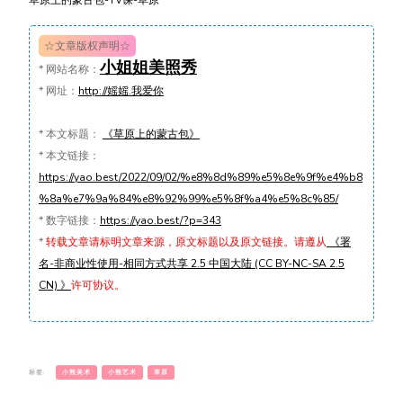
☆文章版权声明☆
小姐姐美照秀
*
网站名称：
*
网址：
http://媱媱.我爱你
*
本文标题：
《草原上的蒙古包》
*
本文链接：
https://yao.best/2022/09/02/%e8%8d%89%e5%8e%9f%e4%b8
%8a%e7%9a%84%e8%92%99%e5%8f%a4%e5%8c%85/
*
数字链接：
https://yao.best/?p=343
*
转载文章请标明文章来源，原文标题以及原文链接。请遵从
《署
名-非商业性使用-相同方式共享 2.5 中国大陆 (CC BY-NC-SA 2.5
CN) 》
许可协议。
标签:
小熊美术
小熊艺术
草原