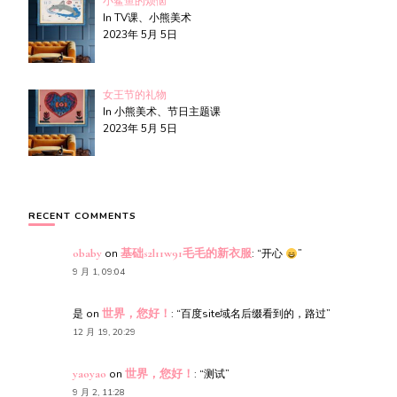
小鲨鱼的烦恼
In TV课、小熊美术
2023年 5月 5日
女王节的礼物
In 小熊美术、节日主题课
2023年 5月 5日
RECENT COMMENTS
obaby
on
基础s2l11w91毛毛的新衣服
: “
开心
”
9 月 1, 09:04
是
on
世界，您好！
: “
百度site域名后缀看到的，路过
”
12 月 19, 20:29
yaoyao
on
世界，您好！
: “
测试
”
9 月 2, 11:28