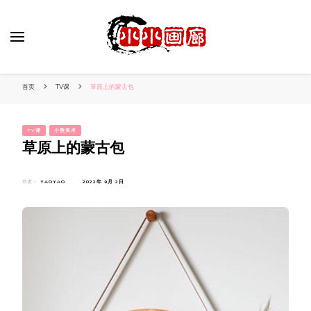
小姐姐美照秀
分享我的小作品
首页
TV课
草原上的蒙古包
TV课
小熊美术
草原上的蒙古包
作者：
YAOYAO
2022年 9月 2日