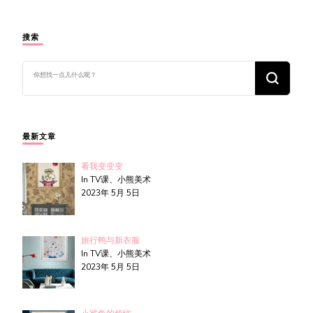
搜索
找
什
么
东
西
吗?
最新文章
看我变变变
In TV课、小熊美术
2023年 5月 5日
旅行鸭与新衣服
In TV课、小熊美术
2023年 5月 5日