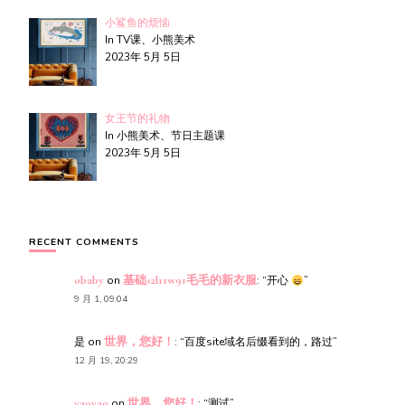
小鲨鱼的烦恼
In TV课、小熊美术
2023年 5月 5日
女王节的礼物
In 小熊美术、节日主题课
2023年 5月 5日
RECENT COMMENTS
obaby
on
基础s2l11w91毛毛的新衣服
: “
开心
”
9 月 1, 09:04
是
on
世界，您好！
: “
百度site域名后缀看到的，路过
”
12 月 19, 20:29
yaoyao
on
世界，您好！
: “
测试
”