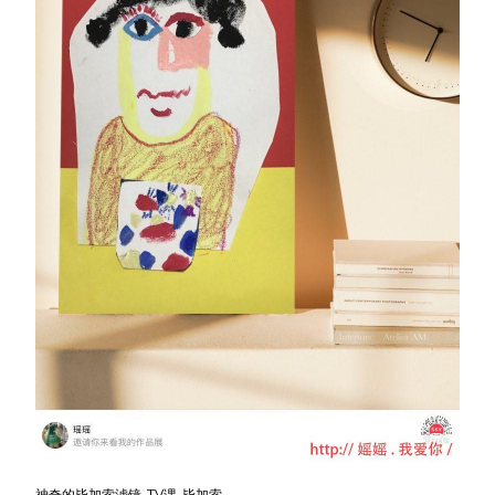
神奇的毕加索滤镜-TV课-毕加索