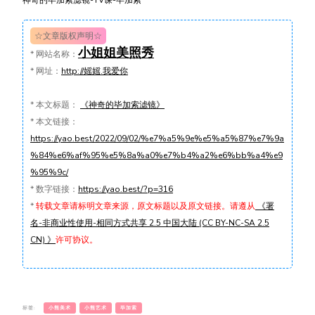
☆文章版权声明☆
小姐姐美照秀
*
网站名称：
*
网址：
http://媱媱.我爱你
*
本文标题：
《神奇的毕加索滤镜》
*
本文链接：
https://yao.best/2022/09/02/%e7%a5%9e%e5%a5%87%e7%9a
%84%e6%af%95%e5%8a%a0%e7%b4%a2%e6%bb%a4%e9
%95%9c/
*
数字链接：
https://yao.best/?p=316
*
转载文章请标明文章来源，原文标题以及原文链接。请遵从
《署
名-非商业性使用-相同方式共享 2.5 中国大陆 (CC BY-NC-SA 2.5
CN) 》
许可协议。
标签:
小熊美术
小熊艺术
毕加索