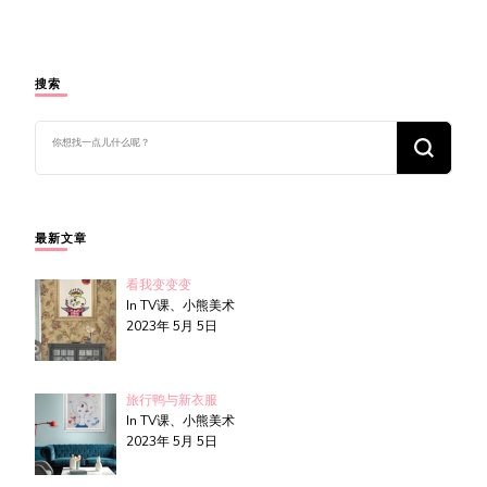
搜索
找
什
么
东
西
吗?
最新文章
看我变变变
In TV课、小熊美术
2023年 5月 5日
旅行鸭与新衣服
In TV课、小熊美术
2023年 5月 5日