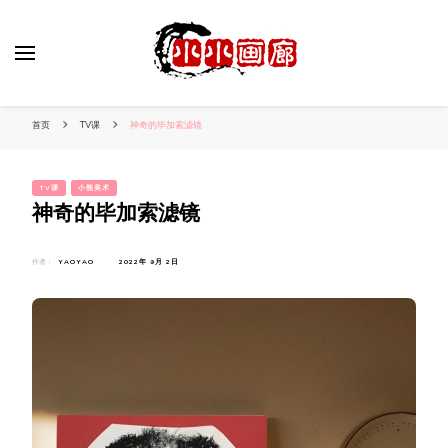
小姐姐美照秀
分享我的小作品
首页
TV课
神奇的毕加索滤镜
TV课
小熊美术
神奇的毕加索滤镜
作者：
YAOYAO
2022年 9月 2日