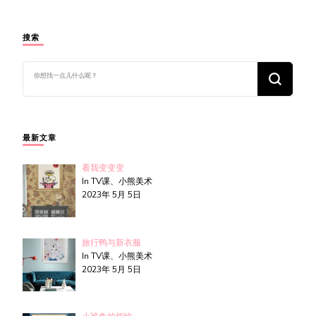
搜索
找
什
么
东
西
吗?
最新文章
看我变变变
In TV课、小熊美术
2023年 5月 5日
旅行鸭与新衣服
In TV课、小熊美术
2023年 5月 5日