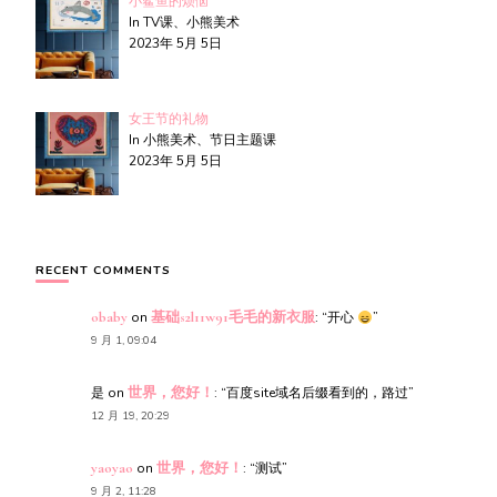
小鲨鱼的烦恼
In TV课、小熊美术
2023年 5月 5日
女王节的礼物
In 小熊美术、节日主题课
2023年 5月 5日
RECENT COMMENTS
obaby
on
基础s2l11w91毛毛的新衣服
: “
开心
”
9 月 1, 09:04
是
on
世界，您好！
: “
百度site域名后缀看到的，路过
”
12 月 19, 20:29
yaoyao
on
世界，您好！
: “
测试
”
9 月 2, 11:28