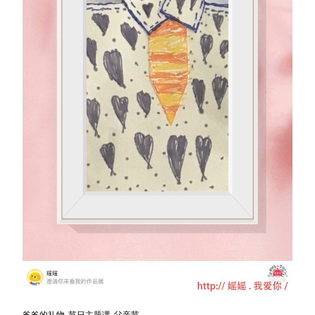
爸爸的礼物-节日主题课-父亲节