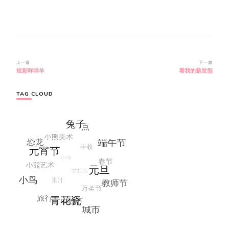
博
上一篇
下一篇
炫彩咩咩羊
看我的新发型
文
导
航
TAG CLOUD