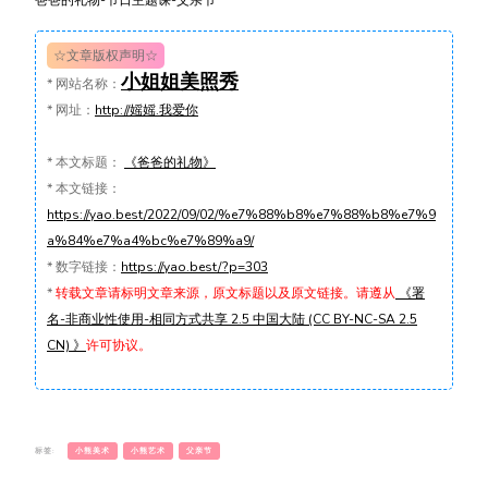
☆文章版权声明☆
小姐姐美照秀
*
网站名称：
*
网址：
http://媱媱.我爱你
*
本文标题：
《爸爸的礼物》
*
本文链接：
https://yao.best/2022/09/02/%e7%88%b8%e7%88%b8%e7%9
a%84%e7%a4%bc%e7%89%a9/
*
数字链接：
https://yao.best/?p=303
*
转载文章请标明文章来源，原文标题以及原文链接。请遵从
《署
名-非商业性使用-相同方式共享 2.5 中国大陆 (CC BY-NC-SA 2.5
CN) 》
许可协议。
标签:
小熊美术
小熊艺术
父亲节