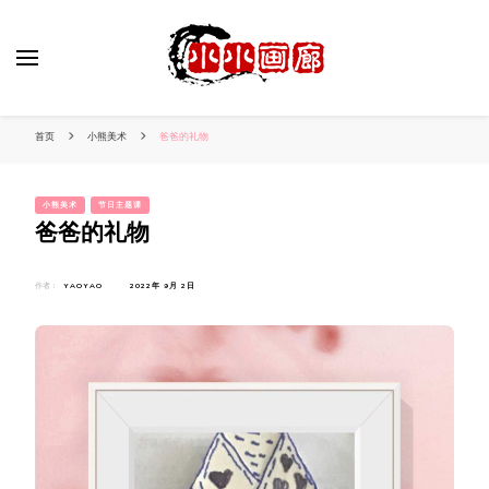
小姐姐美照秀
分享我的小作品
首页
小熊美术
爸爸的礼物
小熊美术
节日主题课
爸爸的礼物
作者：
YAOYAO
2022年 9月 2日