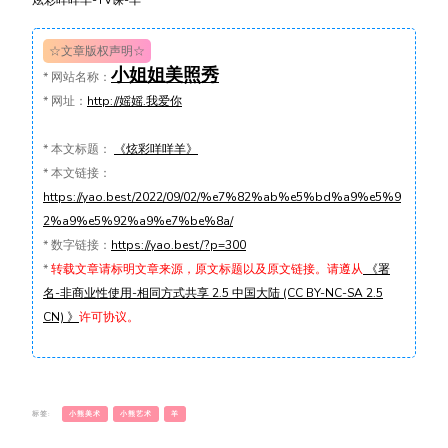
☆文章版权声明☆
小姐姐美照秀
*
网站名称：
*
网址：
http://媱媱.我爱你
*
本文标题：
《炫彩咩咩羊》
*
本文链接：
https://yao.best/2022/09/02/%e7%82%ab%e5%bd%a9%e5%9
2%a9%e5%92%a9%e7%be%8a/
*
数字链接：
https://yao.best/?p=300
*
转载文章请标明文章来源，原文标题以及原文链接。请遵从
《署
名-非商业性使用-相同方式共享 2.5 中国大陆 (CC BY-NC-SA 2.5
CN) 》
许可协议。
标签:
小熊美术
小熊艺术
羊