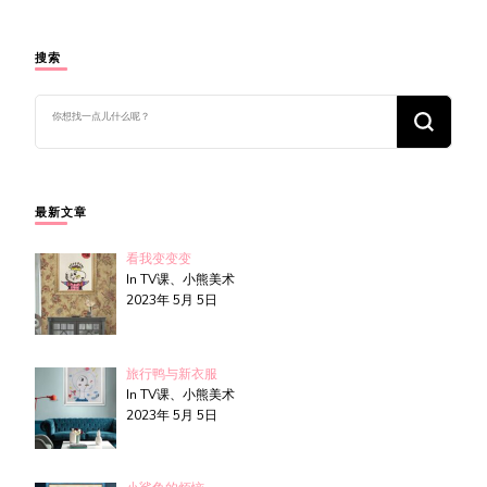
搜索
找
什
么
东
西
吗?
最新文章
看我变变变
In TV课、小熊美术
2023年 5月 5日
旅行鸭与新衣服
In TV课、小熊美术
2023年 5月 5日