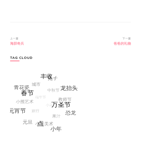
博
上一篇
下一篇
海胆奇兵
爸爸的礼物
文
导
航
TAG CLOUD