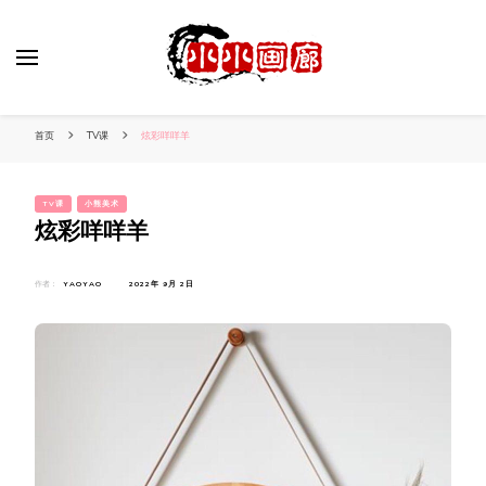
小姐姐美照秀
分享我的小作品
首页
TV课
炫彩咩咩羊
TV课
小熊美术
炫彩咩咩羊
作者：
YAOYAO
2022年 9月 2日