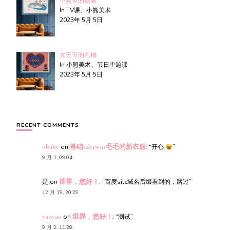
小鲨鱼的烦恼
In TV课、小熊美术
2023年 5月 5日
女王节的礼物
In 小熊美术、节日主题课
2023年 5月 5日
RECENT COMMENTS
obaby
on
基础s2l11w91毛毛的新衣服
: “
开心
”
9 月 1, 09:04
是
on
世界，您好！
: “
百度site域名后缀看到的，路过
”
12 月 19, 20:29
yaoyao
on
世界，您好！
: “
测试
”
9 月 2, 11:28