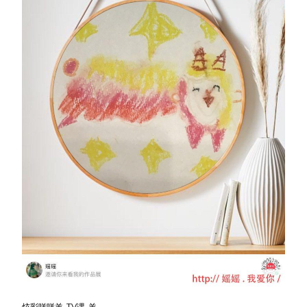
炫彩咩咩羊-TV课-羊