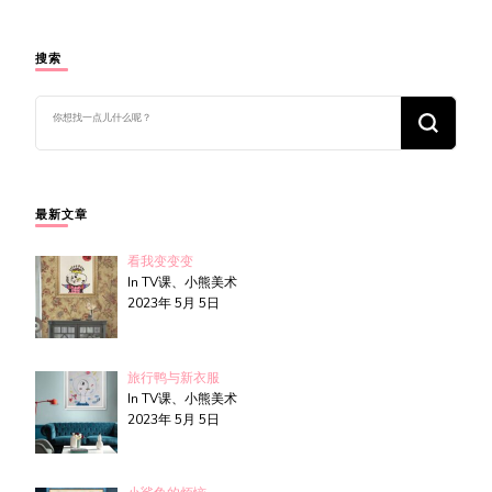
搜索
找
什
么
东
西
吗?
最新文章
看我变变变
In TV课、小熊美术
2023年 5月 5日
旅行鸭与新衣服
In TV课、小熊美术
2023年 5月 5日