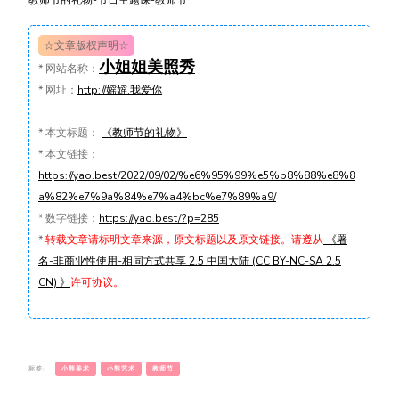
☆文章版权声明☆
小姐姐美照秀
*
网站名称：
*
网址：
http://媱媱.我爱你
*
本文标题：
《教师节的礼物》
*
本文链接：
https://yao.best/2022/09/02/%e6%95%99%e5%b8%88%e8%8
a%82%e7%9a%84%e7%a4%bc%e7%89%a9/
*
数字链接：
https://yao.best/?p=285
*
转载文章请标明文章来源，原文标题以及原文链接。请遵从
《署
名-非商业性使用-相同方式共享 2.5 中国大陆 (CC BY-NC-SA 2.5
CN) 》
许可协议。
标签:
小熊美术
小熊艺术
教师节