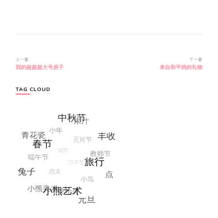
博
上一篇
下一篇
我的超超超大号房子
来自和平鸽的礼物
文
导
航
TAG CLOUD