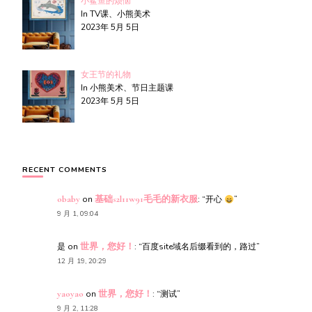
小鲨鱼的烦恼
In TV课、小熊美术
2023年 5月 5日
女王节的礼物
In 小熊美术、节日主题课
2023年 5月 5日
RECENT COMMENTS
obaby
on
基础s2l11w91毛毛的新衣服
: “
开心
”
9 月 1, 09:04
是
on
世界，您好！
: “
百度site域名后缀看到的，路过
”
12 月 19, 20:29
yaoyao
on
世界，您好！
: “
测试
”
9 月 2, 11:28