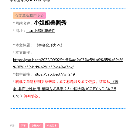
☆文章版权声明☆
小姐姐美照秀
*
网站名称：
*
网址：
http://媱媱.我爱你
*
本文标题：
《字幕变形大PK》
*
本文链接：
https://yao.best/2022/09/02/%e5%ad%97%e5%b9%95%e5%8f
%98%e5%bd%a2%e5%a4%a7pk/
*
数字链接：
https://yao.best/?p=249
*
转载文章请标明文章来源，原文标题以及原文链接。请遵从
《署
名-非商业性使用-相同方式共享 2.5 中国大陆 (CC BY-NC-SA 2.5
CN) 》
许可协议。
标签:
字幕
小熊美术
小熊艺术