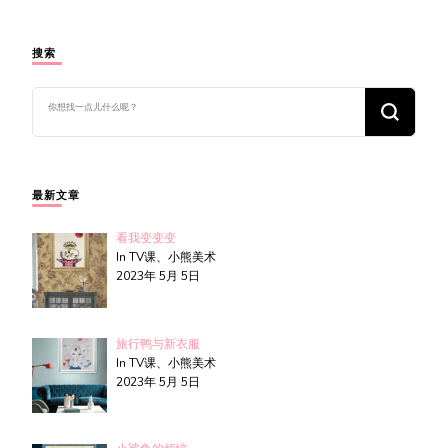
搜索
找
什
么
东
西
吗?
最新文章
看我变变变
In TV课、小熊美术
2023年 5月 5日
旅行鸭与新衣服
In TV课、小熊美术
2023年 5月 5日