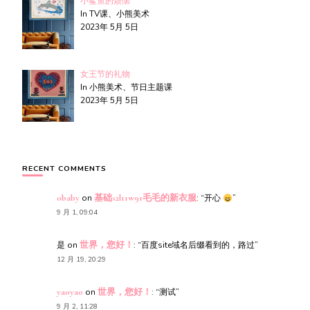
小鲨鱼的烦恼
In TV课、小熊美术
2023年 5月 5日
女王节的礼物
In 小熊美术、节日主题课
2023年 5月 5日
RECENT COMMENTS
obaby
on
基础s2l11w91毛毛的新衣服
: “
开心
”
9 月 1, 09:04
是
on
世界，您好！
: “
百度site域名后缀看到的，路过
”
12 月 19, 20:29
yaoyao
on
世界，您好！
: “
测试
”
9 月 2, 11:28