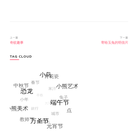
博
上一篇
下一篇
奇蚊趣事
寄给玉兔的明信片
文
导
航
TAG CLOUD