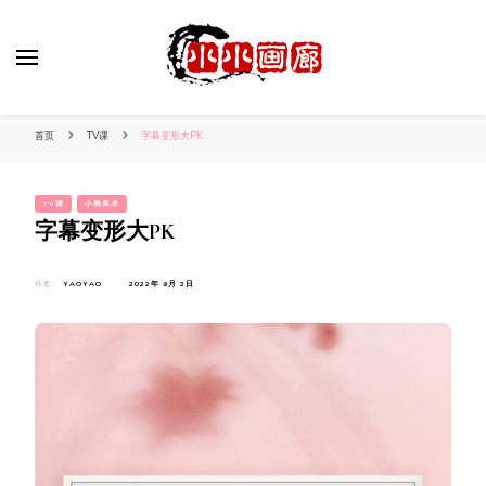
小姐姐美照秀
分享我的小作品
首页
TV课
字幕变形大PK
TV课
小熊美术
字幕变形大PK
作者：
YAOYAO
2022年 9月 2日